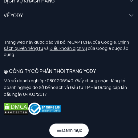
DỊCH VỤ KHÁCH HÀNG
Trẻ em
Chính sách khách hàng thân thiết
VỀ YODY
Đồng phục
Chính sách đổi trả
Giới thiệu
Chính sách bảo vệ dữ liệu cá nhân
Tuyển dụng
Trang web này được bảo vệ bởi reCAPTCHA của Google.
Chính
sách quyền riêng tư
và
Điều khoản dịch vụ
của Google được áp
Chính sách thanh toán, giao nhận
dụng.
Chính sách chất lượng và an toàn sức khoẻ nghề nghiệp
@ CÔNG TY CỔ PHẦN THỜI TRANG YODY
Mã số doanh nghiệp: 0801206940. Giấy chứng nhận đăng ký
Chính sách đơn đồng phục
doanh nghiệp do Sở Kế hoạch và Đầu tư TP Hải Dương cấp lần
đầu ngày 04/03/2017
Hướng dẫn chọn kích thước
Danh mục