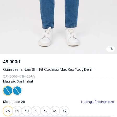
1/6
49.000đ
Quần Jeans Nam Slim Fit Coolmax Mác Kẹp Yody Denim
QJM6065-XNH-28
Màu sắc:
Xanh nhạt
Kích thước:
28
Hướng dẫn chọn size
28
29
30
31
32
33
34