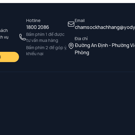
Hotline
Email
1800 2086
chamsockhachhang@yody
hách
Bấm phím 1 để được
ch vụ
Địa chỉ
tư vấn mua hàng
Đường An Định - Phường Vi
Bấm phím 2 để góp ý,
Phòng
khiếu nại
i