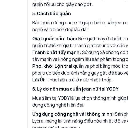
quần tối ưu cho giày cao gót.
5. Cách bảo quản
Bảo quản đúng cách sẽ giúp chiếc quần jean c
nghệ và độ bền đẹp lâu dài.
Giặt quần cẩn thận:
Nên giặt máy ở chế độ nh
quần trước khi giặt. Tránh giặt chung với các 
Tránh chất tẩy mạnh:
Sử dụng xà phòng có t
tẩy mạnh và không ngâm lâu sản phẩm trong cá
Phơi khô:
Lộn trái
quần và phơi bằng móc tr
phơi trực tiếp dưới ánh nắng gay gắt để bảo v
Là/Ủi:
Thực hiện là ủi ở mức nhiệt thấp.
6. Lý do nên mua quần jean nữ tại YODY
Mua sắm tại YODY là lựa chọn thông minh giúp
dụng công nghệ hiện đại.
Ứng dụng công nghệ vải thông minh:
Sản ph
Lycra, mang lại tính năng điều hòa nhiệt độ và 
nghiệm mặc hàng ngày.