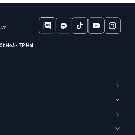
.vn
ệt Hoà - TP Hải