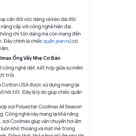
iúp cân đối vóc dáng và kéo dài đôi
 nâng cấp với công nghệ hiện đại.
không chỉ tôn dáng mà còn mang đến
h. Đây chính là chiếc
quần jean nữ
có
năm.
olmax Ống Vẩy Nhẹ Cơ Bản
 ở công nghệ dệt, kết hợp giữa sự mềm
ợt trội.
u Cotton USA được sử dụng mang lại
hôi tốt. Đây là lý do giúp chiếc quần
hợp sợi Polyester Coolmax All Season
ng. Công nghệ này mang lại khả năng
, sợi Coolmax giúp vận chuyển hơi ẩm
c luôn khô thoáng và mát mẻ trong
h. Đồng thời, khả năng giữ ấm nhẹ khi