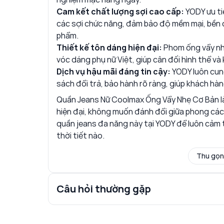
Cam kết chất lượng sợi cao cấp:
YODY ưu ti
các sợi chức năng, đảm bảo độ mềm mại, bền c
phẩm.
Thiết kế tôn dáng hiện đại:
Phom ống vẩy nhẹ
vóc dáng phụ nữ Việt, giúp cân đối hình thể và
Dịch vụ hậu mãi đáng tin cậy:
YODY luôn cung
sách đổi trả, bảo hành rõ ràng, giúp khách hà
Quần Jeans Nữ Coolmax Ống Vẩy Nhẹ Cơ Bản là
hiện đại, không muốn đánh đổi giữa phong cách
quần jeans đa năng này tại YODY để luôn cảm th
thời tiết nào.
Thu gọn
Câu hỏi thường gặp