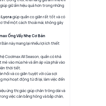
, giúp giữ ấm hiệu quả hơn trong những
i
Lycra
giúp quần co giãn rất tốt và có
ơ thể một cách thoải mái, không gây
lmax Ống Vẩy Nhẹ Cơ Bản
n này mang lại nhiều lợi ích thiết
ệ Coolmax All Season, quần có khả
t mẻ vào mùa hè và ấm áp vừa phải vào
ện thời tiết.
n hồi và co giãn tuyệt vời của sợi
g mọi hoạt động từ đi lại, làm việc đến
ệu ứng thị giác giúp chân trông dài và
trong việc cân bằng hông và bắp chân,