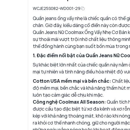
WCJE25S082-WD001-29
Quần jeans ống vẩy nhẹ là chiếc quần có thể g
chân. Giờ đây, kiểu dáng cổ điển này còn được
Quần Jeans Nữ Coolmax Ống Vẩy Nhẹ Cơ Bản 
sự thoải mái vượt trội nhờ chất liệu thông min
thể đồng hành cùng bạn suốt bốn mùa trong 
1. Đặc điểm nổi bật của Quần Jeans Nữ Co
Sự khác biệt lớn nhất của chiếc quần này nằm
mại tự nhiên và tính năng điều hòa nhiệt độ vư
Cotton USA mềm mại và bền chắc:
Chất liệ
độ mềm mại, bền chắc và khả năng thấm hút mồ 
luôn tạo cảm giác dễ chịu khi mặc.
Công nghệ Coolmax All Season:
Quần tích 
được cấu tạo đặc biệt từ xơ đa kênh và xơ rỗ
kép với khả năng thoáng mát, khô ráo khi nóng
ra khỏi cơ thể nhanh chóng, giữ cho người mặ
những ngày nắng nóng hoặc khi hoạt động mạn