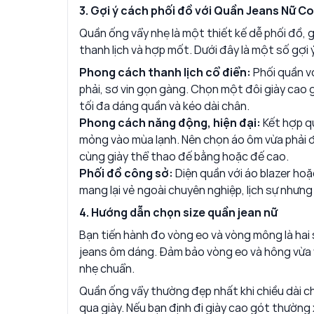
3. Gợi ý cách phối đồ với Quần Jeans Nữ 
Quần ống vẩy nhẹ là một thiết kế dễ phối đồ, 
thanh lịch và hợp mốt. Dưới đây là một số gợi
Phong cách thanh lịch cổ điển:
Phối quần vớ
phải, sơ vin gọn gàng. Chọn một đôi giày cao
tối đa dáng quần và kéo dài chân.
Phong cách năng động, hiện đại:
Kết hợp q
mỏng vào mùa lạnh. Nên chọn áo ôm vừa phải để
cùng giày thể thao đế bằng hoặc đế cao.
Phối đồ công sở:
Diện quần với áo blazer hoặ
mang lại vẻ ngoài chuyên nghiệp, lịch sự nhưng
4. Hướng dẫn chọn size quần jean nữ
Bạn tiến hành đo vòng eo và vòng mông là ha
jeans ôm dáng. Đảm bảo vòng eo và hông vừa
nhẹ chuẩn.
Quần ống vẩy thường đẹp nhất khi chiều dài c
qua giày. Nếu bạn định đi giày cao gót thường