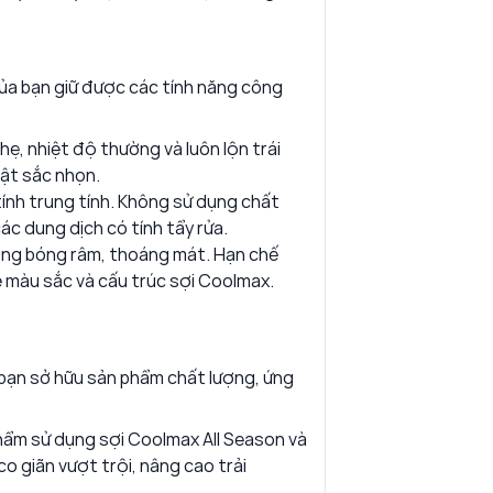
ủa bạn giữ được các tính năng công
ẹ, nhiệt độ thường và luôn lộn trái
vật sắc nhọn.
ính trung tính. Không sử dụng chất
c dung dịch có tính tẩy rửa.
ong bóng râm, thoáng mát. Hạn chế
ệ màu sắc và cấu trúc sợi Coolmax.
 bạn sở hữu sản phẩm chất lượng, ứng
ẩm sử dụng sợi Coolmax All Season và
co giãn vượt trội, nâng cao trải