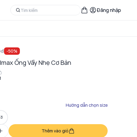
Đăng nhập
0đ
-
50
%
lmax Ống Vẩy Nhẹ Cơ Bản
1
Hướng dẫn chọn size
33
Thêm vào giỏ