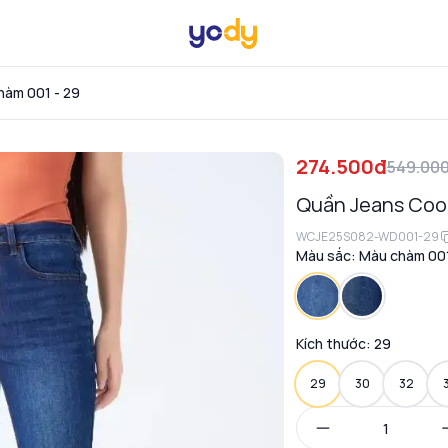
hàm 001 - 29
274.500đ
549.00
Quần Jeans Coo
WCJE25S082-WD001-29
Màu sắc:
Màu chàm 00
Kích thước:
29
29
30
32