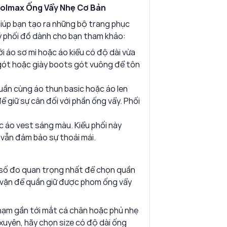
Coolmax Ống Vẩy Nhẹ Cơ Bản
giúp bạn tạo ra những bộ trang phục
 ý phối đồ dành cho bạn tham khảo:
i áo sơ mi hoặc áo kiểu có độ dài vừa
 gót hoặc giày boots gót vuông để tôn
uần cùng áo thun basic hoặc áo len
 giữ sự cân đối với phần ống vẩy. Phối
c áo vest sáng màu. Kiểu phối này
 vẫn đảm bảo sự thoải mái.
i số đo quan trọng nhất để chọn quần
 vặn để quần giữ được phom ống vẩy
hạm gần tới mắt cá chân hoặc phủ nhẹ
 xuyên, hãy chọn size có độ dài ống