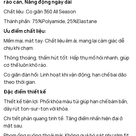
rào cản, Năng động ngày dài
Chất liệu: Co giãn 360 All Season
Thành phần: 75%Polyamide, 25%Elastane
Ưu điểm chất liệu:
Mềm mại, mát tay: Chất liệu êm ái, mang lại cảm giác dễ
chịu khi chạm.
Thông thoáng, thấm hút tốt: Hấp thụ mồ hôi nhanh, giúp
cơ thể luôn khô ráo.
Co giãn đàn hồi: Linh hoạt khi vận động, hạn chế bai dão
theo thời gian.
Đặc điểm thiết kế
Thiết kế tiện lợi: Phối khóa màu túi giúp hạn chế bám bẩn,
dây rút ton-sur-ton với khóa.
Chi tiết phản quang tinh tế: Tăng điểm nhấn hiện đại ở
mặt sau.
Phom ống suông thoải mái: Không quá bó sát như slim fit,