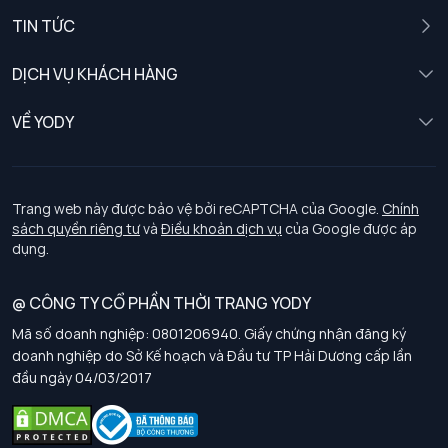
Nam
TIN TỨC
Nữ
DỊCH VỤ KHÁCH HÀNG
Trẻ em
Chính sách khách hàng thân thiết
VỀ YODY
Đồng phục
Chính sách đổi trả
Giới thiệu
Chính sách bảo vệ dữ liệu cá nhân
Tuyển dụng
Trang web này được bảo vệ bởi reCAPTCHA của Google.
Chính
sách quyền riêng tư
và
Điều khoản dịch vụ
của Google được áp
Chính sách thanh toán, giao nhận
dụng.
Chính sách chất lượng và an toàn sức khoẻ nghề nghiệp
@ CÔNG TY CỔ PHẦN THỜI TRANG YODY
Mã số doanh nghiệp: 0801206940. Giấy chứng nhận đăng ký
Chính sách đơn đồng phục
doanh nghiệp do Sở Kế hoạch và Đầu tư TP Hải Dương cấp lần
đầu ngày 04/03/2017
Hướng dẫn chọn kích thước