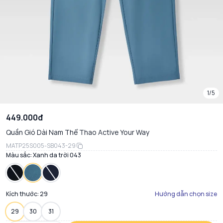
1/5
449.000đ
Quần Gió Dài Nam Thể Thao Active Your Way
MATP25S005-SB043-29
Màu sắc:
Xanh da trời 043
Kích thước:
29
Hướng dẫn chọn size
29
30
31