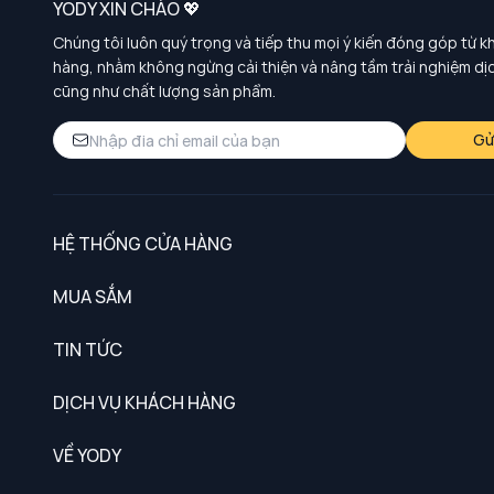
YODY XIN CHÀO 💖
Chúng tôi luôn quý trọng và tiếp thu mọi ý kiến đóng góp từ k
hàng, nhằm không ngừng cải thiện và nâng tầm trải nghiệm dị
cũng như chất lượng sản phẩm.
Gử
HỆ THỐNG CỬA HÀNG
MUA SẮM
Nam
TIN TỨC
Nữ
DỊCH VỤ KHÁCH HÀNG
Trẻ em
Chính sách khách hàng thân thiết
VỀ YODY
Đồng phục
Chính sách đổi trả
Giới thiệu