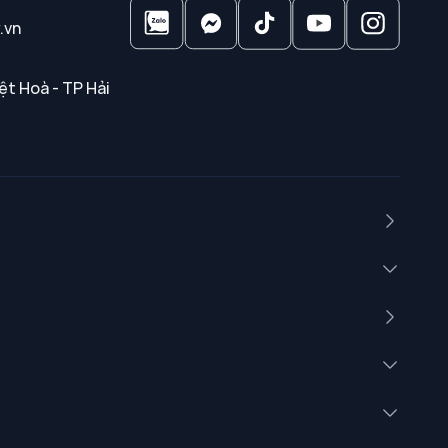
.vn
ệt Hoà - TP Hải