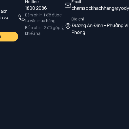
Hotline
Email
1800 2086
chamsockhachhang@yody
hách
Bấm phím 1 để được
ch vụ
Địa chỉ
tư vấn mua hàng
Đường An Định - Phường Vi
Bấm phím 2 để góp ý,
Phòng
khiếu nại
i