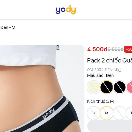
 Đen - M
4.500đ
9.000đ
-
5
Pack 2 chiếc Qu
QCN5034-DEN-M
Màu sắc:
Đen
Kích thước:
M
S
M
L