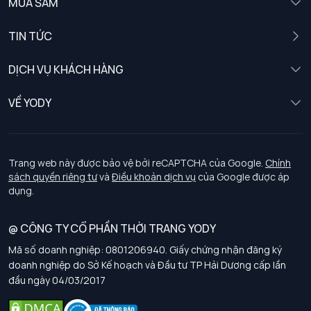
MUA SẮM
Nam
TIN TỨC
Nữ
DỊCH VỤ KHÁCH HÀNG
Trẻ em
Chính sách khách hàng thân thiết
VỀ YODY
Đồng phục
Chính sách đổi trả
Giới thiệu
Chính sách bảo vệ dữ liệu cá nhân
Tuyển dụng
Trang web này được bảo vệ bởi reCAPTCHA của Google.
Chính
sách quyền riêng tư
và
Điều khoản dịch vụ
của Google được áp
Chính sách thanh toán, giao nhận
dụng.
Chính sách chất lượng và an toàn sức khoẻ nghề nghiệp
@ CÔNG TY CỔ PHẦN THỜI TRANG YODY
Mã số doanh nghiệp: 0801206940. Giấy chứng nhận đăng ký
Chính sách đơn đồng phục
doanh nghiệp do Sở Kế hoạch và Đầu tư TP Hải Dương cấp lần
đầu ngày 04/03/2017
Hướng dẫn chọn kích thước