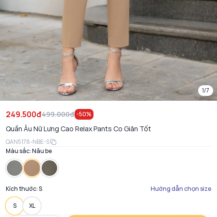
1/7
249.500đ
499.000đ
-
50
%
Quần Âu Nữ Lưng Cao Relax Pants Co Giãn Tốt
QAN5178-NBE-S
Màu sắc:
Nâu be
Kích thước:
S
Hướng dẫn chọn size
S
XL