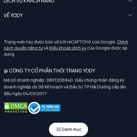
DỊCH VỤ KHÁCH HÀNG
Trẻ em
Chính sách khách hàng thân thiết
VỀ YODY
Đồng phục
Chính sách đổi trả
Giới thiệu
Chính sách bảo vệ dữ liệu cá nhân
Tuyển dụng
Trang web này được bảo vệ bởi reCAPTCHA của Google.
Chính
sách quyền riêng tư
và
Điều khoản dịch vụ
của Google được áp
Chính sách thanh toán, giao nhận
dụng.
Chính sách chất lượng và an toàn sức khoẻ nghề nghiệp
@ CÔNG TY CỔ PHẦN THỜI TRANG YODY
Mã số doanh nghiệp: 0801206940. Giấy chứng nhận đăng ký
Chính sách đơn đồng phục
doanh nghiệp do Sở Kế hoạch và Đầu tư TP Hải Dương cấp lần
đầu ngày 04/03/2017
Hướng dẫn chọn kích thước
Danh mục