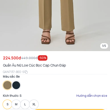
1/5
224.500đ
449.000đ
-
50
%
Quần Âu Nữ Loe Cúc Bọc Cạp Chun Đáp
QAN7137-BEE-S
Màu sắc:
Be
Kích thước:
S
Hướng dẫn chọn size
S
M
L
XL