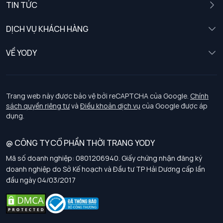
TIN TỨC
Nữ
DỊCH VỤ KHÁCH HÀNG
Trẻ em
Chính sách khách hàng thân thiết
VỀ YODY
Đồng phục
Chính sách đổi trả
Giới thiệu
Chính sách bảo vệ dữ liệu cá nhân
Tuyển dụng
Trang web này được bảo vệ bởi reCAPTCHA của Google.
Chính
sách quyền riêng tư
và
Điều khoản dịch vụ
của Google được áp
Chính sách thanh toán, giao nhận
dụng.
Chính sách chất lượng và an toàn sức khoẻ nghề nghiệp
@ CÔNG TY CỔ PHẦN THỜI TRANG YODY
Mã số doanh nghiệp: 0801206940. Giấy chứng nhận đăng ký
Chính sách đơn đồng phục
doanh nghiệp do Sở Kế hoạch và Đầu tư TP Hải Dương cấp lần
đầu ngày 04/03/2017
Hướng dẫn chọn kích thước