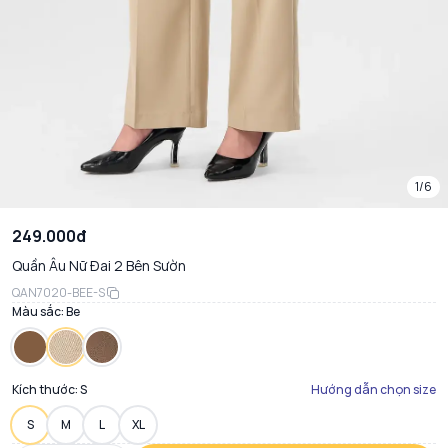
1/6
249.000đ
Quần Âu Nữ Đai 2 Bên Sườn
QAN7020-BEE-S
Màu sắc:
Be
Kích thước:
S
Hướng dẫn chọn size
S
M
L
XL