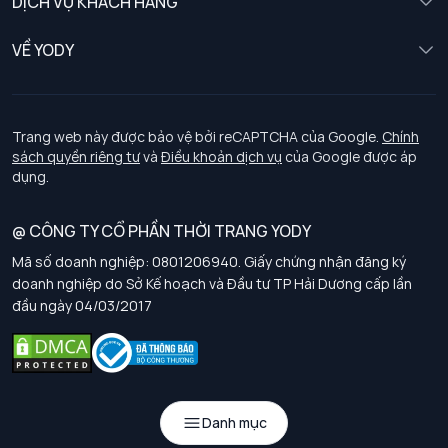
DỊCH VỤ KHÁCH HÀNG
Trẻ em
Chính sách khách hàng thân thiết
VỀ YODY
Đồng phục
Chính sách đổi trả
Giới thiệu
Chính sách bảo vệ dữ liệu cá nhân
Tuyển dụng
Trang web này được bảo vệ bởi reCAPTCHA của Google.
Chính
sách quyền riêng tư
và
Điều khoản dịch vụ
của Google được áp
Chính sách thanh toán, giao nhận
dụng.
Chính sách chất lượng và an toàn sức khoẻ nghề nghiệp
@ CÔNG TY CỔ PHẦN THỜI TRANG YODY
Mã số doanh nghiệp: 0801206940. Giấy chứng nhận đăng ký
Chính sách đơn đồng phục
doanh nghiệp do Sở Kế hoạch và Đầu tư TP Hải Dương cấp lần
đầu ngày 04/03/2017
Hướng dẫn chọn kích thước
Danh mục