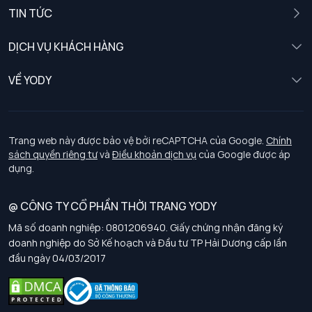
Nam
TIN TỨC
Nữ
DỊCH VỤ KHÁCH HÀNG
Trẻ em
Chính sách khách hàng thân thiết
VỀ YODY
Đồng phục
Chính sách đổi trả
Giới thiệu
Chính sách bảo vệ dữ liệu cá nhân
Tuyển dụng
Trang web này được bảo vệ bởi reCAPTCHA của Google.
Chính
sách quyền riêng tư
và
Điều khoản dịch vụ
của Google được áp
Chính sách thanh toán, giao nhận
dụng.
Chính sách chất lượng và an toàn sức khoẻ nghề nghiệp
@ CÔNG TY CỔ PHẦN THỜI TRANG YODY
Mã số doanh nghiệp: 0801206940. Giấy chứng nhận đăng ký
Chính sách đơn đồng phục
doanh nghiệp do Sở Kế hoạch và Đầu tư TP Hải Dương cấp lần
đầu ngày 04/03/2017
Hướng dẫn chọn kích thước