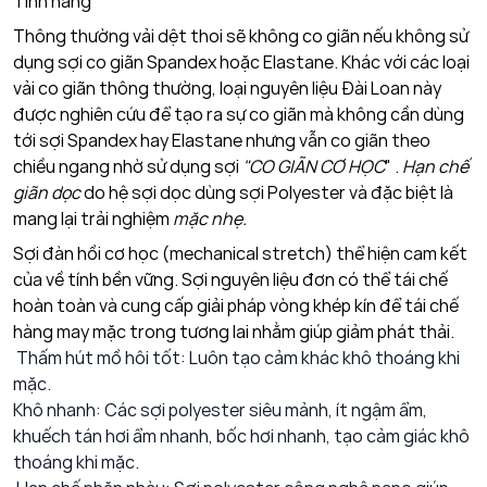
Tính năng
Thông thường vải dệt thoi sẽ không co giãn nếu không sử
dụng sợi co giãn
Spandex hoặc Elastane
. Khác với các loại
vải co giãn thông thường, loại nguyên liệu Đài Loan này
được nghiên cứu để tạo ra sự co giãn mà không cần dùng
tới sợi
Spandex hay Elastane nhưng vẫn co giãn theo
chiều ngang nhờ sử dụng sợi
"CO GIÃN CƠ HỌC
" .
Hạn chế
giãn dọc
do hệ sợi dọc dùng sợi Polyester và đặc biệt là
mang lại trải nghiệm
mặc nhẹ.
Sợi đàn hồi cơ học (mechanical stretch) thể hiện cam kết
của về tính bền vững. Sợi nguyên liệu đơn có thể tái chế
hoàn toàn và cung cấp giải pháp vòng khép kín để tái chế
hàng may mặc trong tương lai nhằm giúp giảm phát thải.
Thấm hút mồ hôi tốt: Luôn tạo cảm khác khô thoáng khi
mặc.
Khô nhanh: Các sợi polyester siêu mảnh, ít ngậm ẩm,
khuếch tán hơi ẩm nhanh, bốc hơi nhanh, tạo cảm giác khô
thoáng khi mặc.