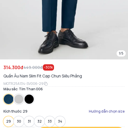
1/5
314.300đ
449.000đ
-
30
%
Quần Âu Nam Slim Fit Cạp Chun Siêu Phẳng
MOTR25A134-SV006-29
Màu sắc:
Tím Than 006
Kích thước:
29
Hướng dẫn chọn size
29
30
31
32
33
34