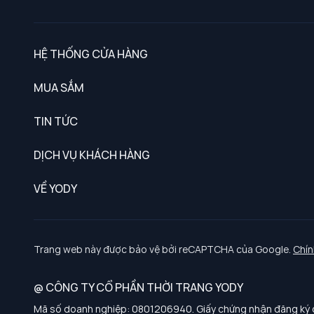
HỆ THỐNG CỬA HÀNG
MUA SẮM
Nam
TIN TỨC
Nữ
DỊCH VỤ KHÁCH HÀNG
Trẻ em
Chính sách khách hàng thân thiết
VỀ YODY
Đồng phục
Chính sách đổi trả
Giới thiệu
Chính sách bảo vệ dữ liệu cá nhân
Tuyển dụng
Trang web này được bảo vệ bởi reCAPTCHA của Google.
Chín
Chính sách thanh toán, giao nhận
@ CÔNG TY CỔ PHẦN THỜI TRANG YODY
Chính sách chất lượng và an toàn sức khoẻ nghề nghiệp
Mã số doanh nghiệp: 0801206940. Giấy chứng nhận đăng ký d