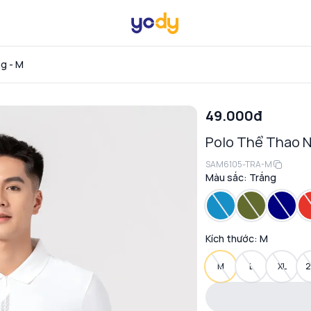
g - M
49.000đ
Polo Thể Thao 
SAM6105-TRA-M
Màu sắc:
Trắng
Kích thước:
M
M
L
XL
2