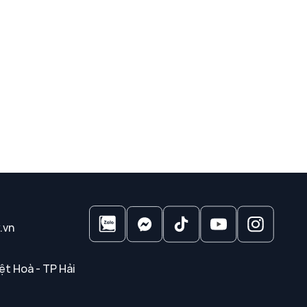
.vn
ệt Hoà - TP Hải