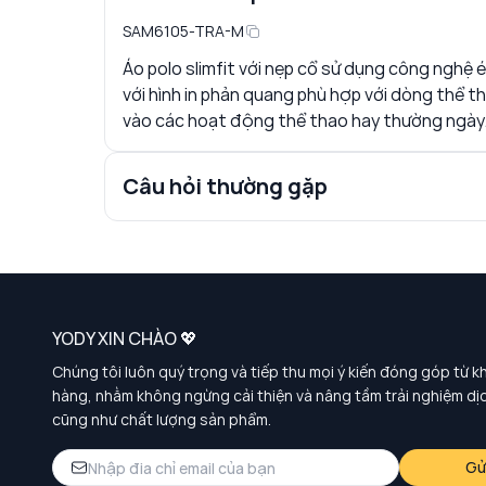
SAM6105-TRA-M
Áo polo slimfit với nẹp cổ sử dụng công nghệ 
với hình in phản quang phù hợp với dòng thể t
vào các hoạt động thể thao hay thường ngày
Câu hỏi thường gặp
YODY XIN CHÀO 💖
Chúng tôi luôn quý trọng và tiếp thu mọi ý kiến đóng góp từ k
hàng, nhằm không ngừng cải thiện và nâng tầm trải nghiệm dị
cũng như chất lượng sản phẩm.
Gử