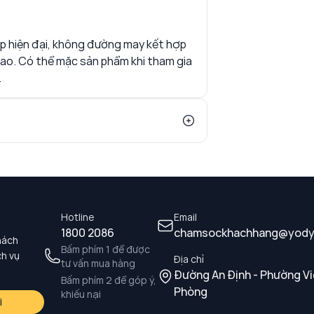
ép hiện đại, không đường may kết hợp
hao. Có thể mặc sản phẩm khi tham gia
.
Hotline
Email
1800 2086
chamsockhachhang@yody
hách
Bấm phím 1 để được
ch vụ
Địa chỉ
tư vấn mua hàng
Đường An Định - Phường Vi
Bấm phím 2 để góp ý,
Phòng
khiếu nại
i