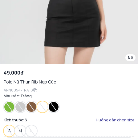
1/6
49.000đ
Polo Nữ Thun Rib Nẹp Cúc
APN6054-TRA-S
Màu sắc:
Trắng
Kích thước:
S
Hướng dẫn chọn size
S
M
L