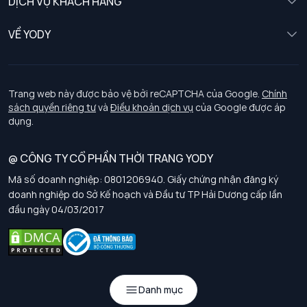
DỊCH VỤ KHÁCH HÀNG
Trẻ em
Chính sách khách hàng thân thiết
VỀ YODY
Đồng phục
Chính sách đổi trả
Giới thiệu
Chính sách bảo vệ dữ liệu cá nhân
Tuyển dụng
Trang web này được bảo vệ bởi reCAPTCHA của Google.
Chính
sách quyền riêng tư
và
Điều khoản dịch vụ
của Google được áp
Chính sách thanh toán, giao nhận
dụng.
Chính sách chất lượng và an toàn sức khoẻ nghề nghiệp
@ CÔNG TY CỔ PHẦN THỜI TRANG YODY
Mã số doanh nghiệp: 0801206940. Giấy chứng nhận đăng ký
Chính sách đơn đồng phục
doanh nghiệp do Sở Kế hoạch và Đầu tư TP Hải Dương cấp lần
đầu ngày 04/03/2017
Hướng dẫn chọn kích thước
Danh mục