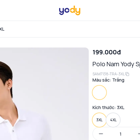
3XL
199.000đ
Polo Nam Yody S
SAM7138-TRA-3XL
Màu sắc:
Trắng
Kích thước:
3XL
3XL
4XL