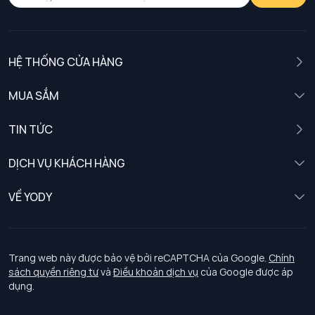
HỆ THỐNG CỬA HÀNG
MUA SẮM
Nam
TIN TỨC
Nữ
DỊCH VỤ KHÁCH HÀNG
Trẻ em
Chính sách khách hàng thân thiết
VỀ YODY
Đồng phục
Chính sách đổi trả
Giới thiệu
Chính sách bảo vệ dữ liệu cá nhân
Tuyển dụng
Trang web này được bảo vệ bởi reCAPTCHA của Google.
Chính
sách quyền riêng tư
và
Điều khoản dịch vụ
của Google được áp
Chính sách thanh toán, giao nhận
dụng.