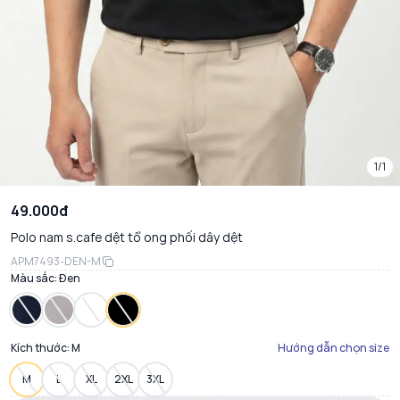
1/1
49.000đ
Polo nam s.cafe dệt tổ ong phối dây dệt
APM7493-DEN-M
Màu sắc:
Đen
Kích thước:
M
Hướng dẫn chọn size
M
L
XL
2XL
3XL