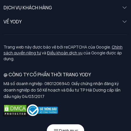
Nữ
DỊCH VỤ KHÁCH HÀNG
Trẻ em
Chính sách khách hàng thân thiết
VỀ YODY
Đồng phục
Chính sách đổi trả
Giới thiệu
Chính sách bảo vệ dữ liệu cá nhân
Tuyển dụng
Trang web này được bảo vệ bởi reCAPTCHA của Google.
Chính
sách quyền riêng tư
và
Điều khoản dịch vụ
của Google được áp
Chính sách thanh toán, giao nhận
dụng.
Chính sách chất lượng và an toàn sức khoẻ nghề nghiệp
@ CÔNG TY CỔ PHẦN THỜI TRANG YODY
Mã số doanh nghiệp: 0801206940. Giấy chứng nhận đăng ký
Chính sách đơn đồng phục
doanh nghiệp do Sở Kế hoạch và Đầu tư TP Hải Dương cấp lần
đầu ngày 04/03/2017
Hướng dẫn chọn kích thước
Danh mục