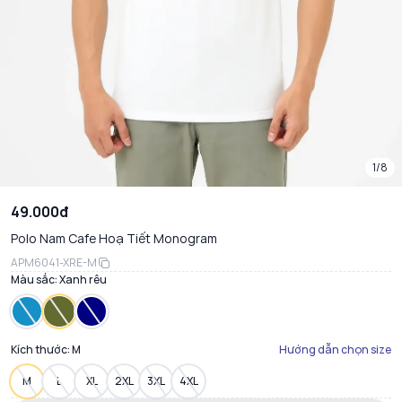
1/8
49.000đ
Polo Nam Cafe Hoạ Tiết Monogram
APM6041-XRE-M
Màu sắc:
Xanh rêu
Kích thước:
M
Hướng dẫn chọn size
M
L
XL
2XL
3XL
4XL