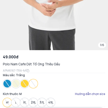
1/6
49.000đ
Polo Nam Cafe Dệt Tổ Ong Thêu Gấu
APM6167-TRA-M
Màu sắc:
Trắng
Kích thước:
M
Hướng dẫn chọn size
M
L
XL
2XL
3XL
4XL