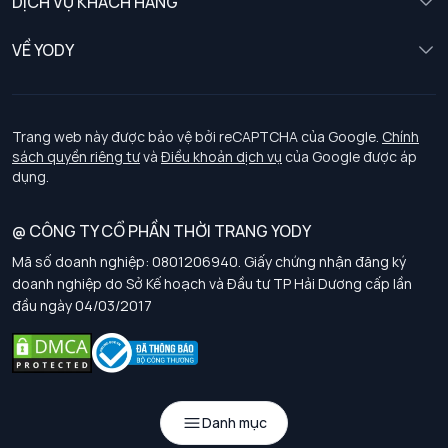
DỊCH VỤ KHÁCH HÀNG
Trẻ em
Chính sách khách hàng thân thiết
VỀ YODY
Đồng phục
Chính sách đổi trả
Giới thiệu
Chính sách bảo vệ dữ liệu cá nhân
Tuyển dụng
Trang web này được bảo vệ bởi reCAPTCHA của Google.
Chính
sách quyền riêng tư
và
Điều khoản dịch vụ
của Google được áp
Chính sách thanh toán, giao nhận
dụng.
Chính sách chất lượng và an toàn sức khoẻ nghề nghiệp
@ CÔNG TY CỔ PHẦN THỜI TRANG YODY
Mã số doanh nghiệp: 0801206940. Giấy chứng nhận đăng ký
Chính sách đơn đồng phục
doanh nghiệp do Sở Kế hoạch và Đầu tư TP Hải Dương cấp lần
đầu ngày 04/03/2017
Hướng dẫn chọn kích thước
Danh mục