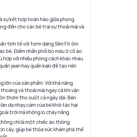
là sự kết hợp hoàn hảo giữa phong
ng đến cho các bé trai sự thoải mái và
n tinh tế với form dáng Slim Fit ôm
ác bé. Điểm nhấn phối bo màu ở cổ áo
ù hợp với nhiều phong cách khác nhau.
quần jean hay quần kaki để tạo nên
g lớn của sản phẩm. Với khả năng
 thoáng và thoải mái ngay cả khi vận
luôn thơm tho suốt cả ngày dài. Bên
làn da nhạy cảm của bé khỏi tác hại
ngoài trời mà không lo cháy nắng.
không chỉ là một chiếc áo thông
in cậy, giúp bé thỏa sức khám phá thế
hất.