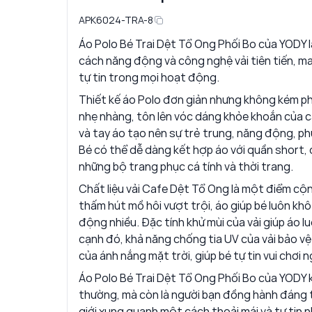
APK6024-TRA-8
Áo Polo Bé Trai Dệt Tổ Ong Phối Bo của YODY 
cách năng động và công nghệ vải tiên tiến, ma
tự tin trong mọi hoạt động.
Thiết kế áo Polo đơn giản nhưng không kém phầ
nhẹ nhàng, tôn lên vóc dáng khỏe khoắn của c
và tay áo tạo nên sự trẻ trung, năng động, ph
Bé có thể dễ dàng kết hợp áo với quần short, 
những bộ trang phục cá tính và thời trang.
Chất liệu vải Cafe Dệt Tổ Ong là một điểm cộn
thấm hút mồ hôi vượt trội, áo giúp bé luôn khô
động nhiều. Đặc tính khử mùi của vải giúp áo 
cạnh đó, khả năng chống tia UV của vải bảo vệ 
của ánh nắng mặt trời, giúp bé tự tin vui chơi 
Áo Polo Bé Trai Dệt Tổ Ong Phối Bo của YODY 
thường, mà còn là người bạn đồng hành đáng t
giới xung quanh một cách thoải mái và tự tin n