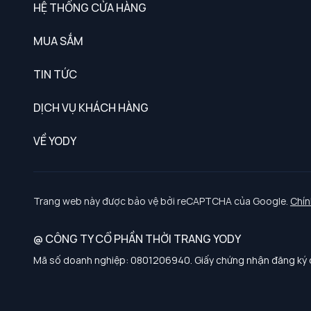
HỆ THỐNG CỬA HÀNG
MUA SẮM
Nam
TIN TỨC
Nữ
DỊCH VỤ KHÁCH HÀNG
Trẻ em
Chính sách khách hàng thân thiết
VỀ YODY
Đồng phục
Chính sách đổi trả
Giới thiệu
Chính sách bảo vệ dữ liệu cá nhân
Tuyển dụng
Trang web này được bảo vệ bởi reCAPTCHA của Google.
Chín
Chính sách thanh toán, giao nhận
@ CÔNG TY CỔ PHẦN THỜI TRANG YODY
Chính sách chất lượng và an toàn sức khoẻ nghề nghiệp
Mã số doanh nghiệp: 0801206940. Giấy chứng nhận đăng ký d
Chính sách đơn đồng phục