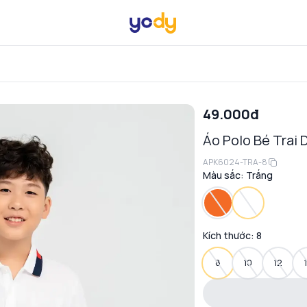
49.000đ
Áo Polo Bé Trai D
APK6024-TRA-8
Màu sắc:
Trắng
Kích thước:
8
8
10
12