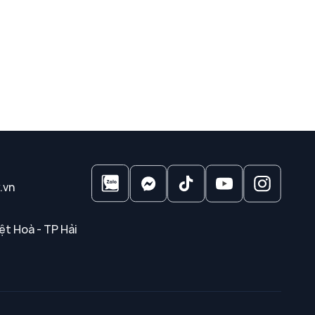
.vn
ệt Hoà - TP Hải