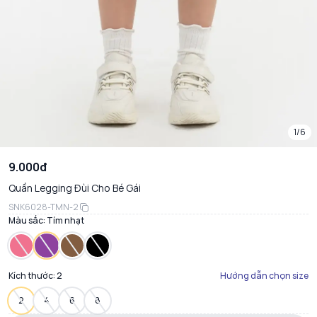
1/6
9.000đ
Quần Legging Đùi Cho Bé Gái
SNK6028-TMN-2
Màu sắc:
Tím nhạt
Kích thước:
2
Hướng dẫn chọn size
2
4
6
8