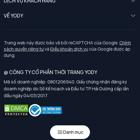
DỊCH VỤ KHÁCH HÀNG
Trẻ em
Chính sách khách hàng thân thiết
VỀ YODY
Đồng phục
Chính sách đổi trả
Giới thiệu
Chính sách bảo vệ dữ liệu cá nhân
Tuyển dụng
Trang web này được bảo vệ bởi reCAPTCHA của Google.
Chính
sách quyền riêng tư
và
Điều khoản dịch vụ
của Google được áp
Chính sách thanh toán, giao nhận
dụng.
Chính sách chất lượng và an toàn sức khoẻ nghề nghiệp
@ CÔNG TY CỔ PHẦN THỜI TRANG YODY
Mã số doanh nghiệp: 0801206940. Giấy chứng nhận đăng ký
Chính sách đơn đồng phục
doanh nghiệp do Sở Kế hoạch và Đầu tư TP Hải Dương cấp lần
đầu ngày 04/03/2017
Hướng dẫn chọn kích thước
Danh mục