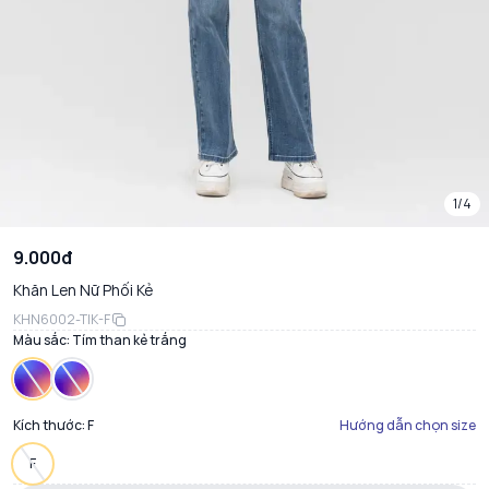
1/4
9.000đ
Khăn Len Nữ Phối Kẻ
KHN6002-TIK-F
Màu sắc:
Tím than kẻ trắng
Kích thước:
F
Hướng dẫn chọn size
F