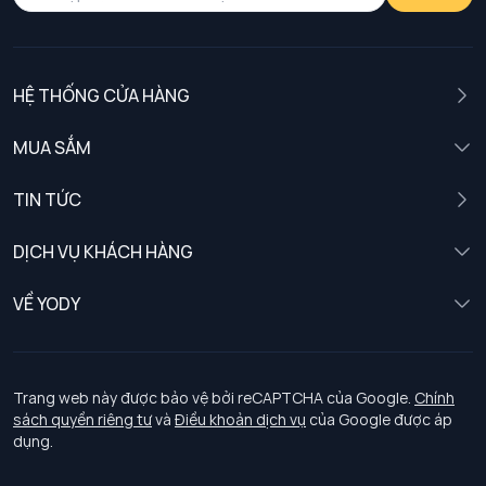
HỆ THỐNG CỬA HÀNG
MUA SẮM
Nam
TIN TỨC
Nữ
DỊCH VỤ KHÁCH HÀNG
Trẻ em
Chính sách khách hàng thân thiết
VỀ YODY
Đồng phục
Chính sách đổi trả
Giới thiệu
Chính sách bảo vệ dữ liệu cá nhân
Tuyển dụng
Trang web này được bảo vệ bởi reCAPTCHA của Google.
Chính
sách quyền riêng tư
và
Điều khoản dịch vụ
của Google được áp
Chính sách thanh toán, giao nhận
dụng.