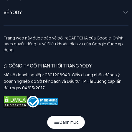
Trẻ em
Chính sách khách hàng thân thiết
VỀ YODY
Đồng phục
Chính sách đổi trả
Giới thiệu
Chính sách bảo vệ dữ liệu cá nhân
Tuyển dụng
Trang web này được bảo vệ bởi reCAPTCHA của Google.
Chính
sách quyền riêng tư
và
Điều khoản dịch vụ
của Google được áp
Chính sách thanh toán, giao nhận
dụng.
Chính sách chất lượng và an toàn sức khoẻ nghề nghiệp
@ CÔNG TY CỔ PHẦN THỜI TRANG YODY
Mã số doanh nghiệp: 0801206940. Giấy chứng nhận đăng ký
Chính sách đơn đồng phục
doanh nghiệp do Sở Kế hoạch và Đầu tư TP Hải Dương cấp lần
đầu ngày 04/03/2017
Hướng dẫn chọn kích thước
Danh mục