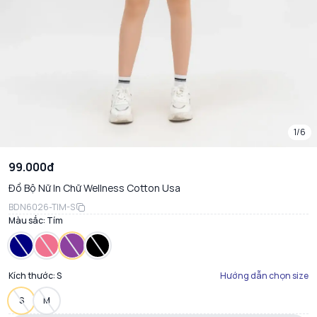
1/6
99.000đ
Đồ Bộ Nữ In Chữ Wellness Cotton Usa
BDN6026-TIM-S
Màu sắc:
Tím
Kích thước:
S
Hướng dẫn chọn size
S
M