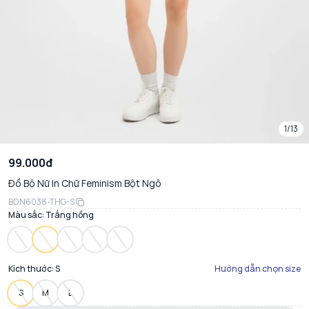
1/13
99.000đ
Đồ Bộ Nữ In Chữ Feminism Bột Ngô
BDN6038-THG-S
Màu sắc:
Trắng hồng
Kích thước:
S
Hướng dẫn chọn size
S
M
L