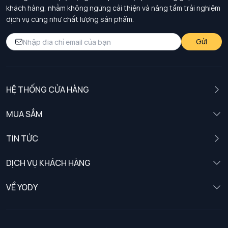
khách hàng, nhằm không ngừng cải thiện và nâng tầm trải nghiệm
dịch vụ cũng như chất lượng sản phẩm.
Gửi
HỆ THỐNG CỬA HÀNG
MUA SẮM
Nam
TIN TỨC
Nữ
DỊCH VỤ KHÁCH HÀNG
Trẻ em
Chính sách khách hàng thân thiết
VỀ YODY
Đồng phục
Chính sách đổi trả
Giới thiệu
Chính sách bảo vệ dữ liệu cá nhân