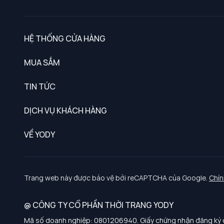
HỆ THỐNG CỬA HÀNG
MUA SẮM
Nam
TIN TỨC
Nữ
DỊCH VỤ KHÁCH HÀNG
Trẻ em
Chính sách khách hàng thân thiết
VỀ YODY
Đồng phục
Chính sách đổi trả
Giới thiệu
Chính sách bảo vệ dữ liệu cá nhân
Tuyển dụng
Trang web này được bảo vệ bởi reCAPTCHA của Google.
Chín
Chính sách thanh toán, giao nhận
@ CÔNG TY CỔ PHẦN THỜI TRANG YODY
Chính sách chất lượng và an toàn sức khoẻ nghề nghiệp
Mã số doanh nghiệp: 0801206940. Giấy chứng nhận đăng ký d