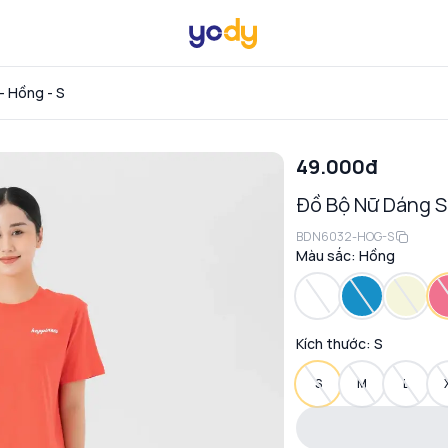
- Hồng - S
49.000đ
Đồ Bộ Nữ Dáng S
BDN6032-HOG-S
Màu sắc:
Hồng
Kích thước:
S
S
M
L