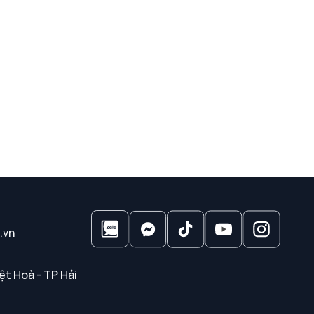
.vn
ệt Hoà - TP Hải