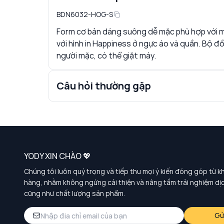
BDN6032-HOG-S
Form cơ bản dáng suông dễ mặc phù hợp với m
với hình in Happiness ở ngực áo và quần. Bộ đ
người mặc, có thể giặt máy.
Câu hỏi thường gặp
YODY XIN CHÀO 💖
Chúng tôi luôn quý trọng và tiếp thu mọi ý kiến đóng góp từ k
hàng, nhằm không ngừng cải thiện và nâng tầm trải nghiệm dị
cũng như chất lượng sản phẩm.
Gử