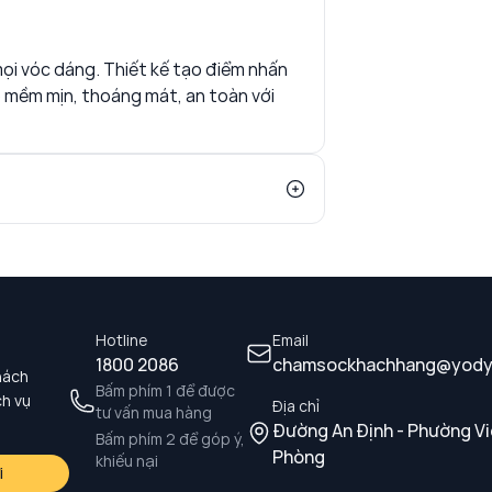
ọi vóc dáng. Thiết kế tạo điểm nhấn
ồ mềm mịn, thoáng mát, an toàn với
Hotline
Email
1800 2086
chamsockhachhang@yody
hách
Bấm phím 1 để được
ch vụ
Địa chỉ
tư vấn mua hàng
Đường An Định - Phường Vi
Bấm phím 2 để góp ý,
Phòng
khiếu nại
i