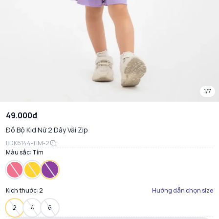
1/7
49.000đ
Đồ Bộ Kid Nữ 2 Dây Vải Zip
BDK6144-TIM-2
Màu sắc:
Tím
Kích thước:
2
Hướng dẫn chọn size
2
4
6