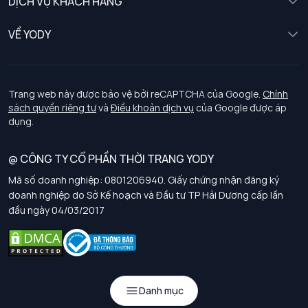
DỊCH VỤ KHÁCH HÀNG
Trẻ em
Chính sách khách hàng thân thiết
VỀ YODY
Đồng phục
Chính sách đổi trả
Giới thiệu
Chính sách bảo vệ dữ liệu cá nhân
Tuyển dụng
Trang web này được bảo vệ bởi reCAPTCHA của Google.
Chính
sách quyền riêng tư
và
Điều khoản dịch vụ
của Google được áp
Chính sách thanh toán, giao nhận
dụng.
Chính sách chất lượng và an toàn sức khoẻ nghề nghiệp
@ CÔNG TY CỔ PHẦN THỜI TRANG YODY
Mã số doanh nghiệp: 0801206940. Giấy chứng nhận đăng ký
Chính sách đơn đồng phục
doanh nghiệp do Sở Kế hoạch và Đầu tư TP Hải Dương cấp lần
đầu ngày 04/03/2017
Hướng dẫn chọn kích thước
Danh mục