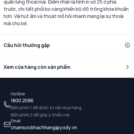
quần lửng thoải mái. Điểm nhấn là hình in số 25 ở phía
trước, chi tiết phối bo càng khiến bộ đồ trông khỏe khoắn
hơn. Vải hút ẩm và thoát mồ hôi nhanh mang lại sự thoải
mái cho bé.
Câu hỏi thường gặp
Xem cửa hàng còn sản phẩm
Hotline
1800 2086
Bấm phím 1 để được tư vấn mua hàng
Bấm phím 2 để góp ý, khiếu nại
Email
chamsockhachhang@yody.vn