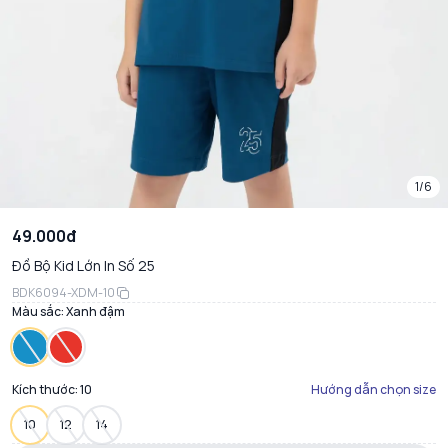
1/6
49.000đ
Đồ Bộ Kid Lớn In Số 25
BDK6094-XDM-10
Màu sắc:
Xanh đậm
Kích thước:
10
Hướng dẫn chọn size
10
12
14