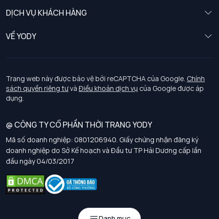
Nữ
DỊCH VỤ KHÁCH HÀNG
Trẻ em
Chính sách khách hàng thân thiết
VỀ YODY
Đồng phục
Chính sách đổi trả
Giới thiệu
Chính sách bảo vệ dữ liệu cá nhân
Tuyển dụng
Trang web này được bảo vệ bởi reCAPTCHA của Google.
Chính
sách quyền riêng tư
và
Điều khoản dịch vụ
của Google được áp
Chính sách thanh toán, giao nhận
dụng.
Chính sách chất lượng và an toàn sức khoẻ nghề nghiệp
@ CÔNG TY CỔ PHẦN THỜI TRANG YODY
Mã số doanh nghiệp: 0801206940. Giấy chứng nhận đăng ký
Chính sách đơn đồng phục
doanh nghiệp do Sở Kế hoạch và Đầu tư TP Hải Dương cấp lần
đầu ngày 04/03/2017
Hướng dẫn chọn kích thước
Danh mục