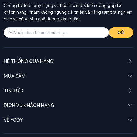
Chúng tôi luôn quý trọng và tiếp thu mọi ý kiến đóng góp từ
khách hàng, nhằm không ngừng cải thiện và nâng tầm trải nghiệm
dịch vụ cũng như chất lượng sản phẩm.
Gửi
HỆ THỐNG CỬA HÀNG
MUA SẮM
Nam
TIN TỨC
Nữ
DỊCH VỤ KHÁCH HÀNG
Trẻ em
Chính sách khách hàng thân thiết
VỀ YODY
Đồng phục
Chính sách đổi trả
Giới thiệu