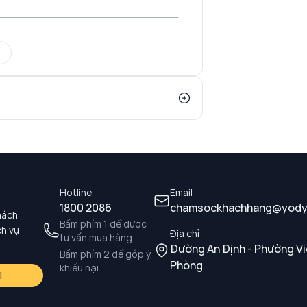
Hotline
Email
1800 2086
chamsockhachhang@yody
hách
Bấm phím 1 để được
ch vụ
Địa chỉ
tư vấn mua hàng
Đường An Định - Phường Vi
Bấm phím 2 để góp ý,
Phòng
khiếu nại
i