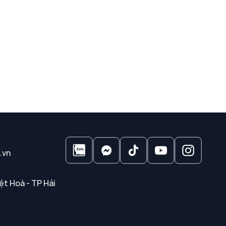
.vn
ệt Hoà - TP Hải