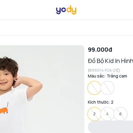
99.000đ
Đồ Bộ Kid In Hìn
BDK6074-TCA-2
Màu sắc:
Trắng cam
Kích thước:
2
2
4
6