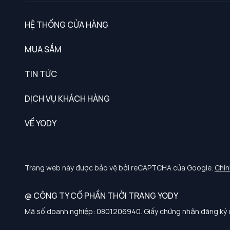
HỆ THỐNG CỬA HÀNG
MUA SẮM
Nam
TIN TỨC
Nữ
DỊCH VỤ KHÁCH HÀNG
Trẻ em
Chính sách khách hàng thân thiết
VỀ YODY
Đồng phục
Chính sách đổi trả
Giới thiệu
Chính sách bảo vệ dữ liệu cá nhân
Tuyển dụng
Trang web này được bảo vệ bởi reCAPTCHA của Google.
Chín
Chính sách thanh toán, giao nhận
@ CÔNG TY CỔ PHẦN THỜI TRANG YODY
Chính sách chất lượng và an toàn sức khoẻ nghề nghiệp
Mã số doanh nghiệp: 0801206940. Giấy chứng nhận đăng ký d