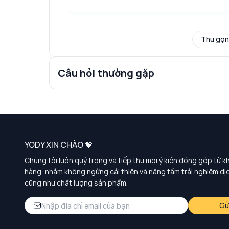
Thu gọn
Câu hỏi thường gặp
YODY XIN CHÀO 💖
Chúng tôi luôn quý trọng và tiếp thu mọi ý kiến đóng góp từ k
hàng, nhằm không ngừng cải thiện và nâng tầm trải nghiệm dị
cũng như chất lượng sản phẩm.
Gử