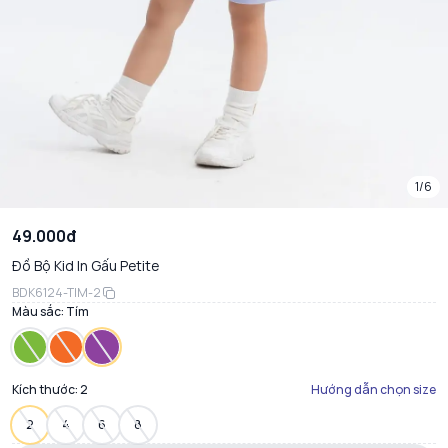
1/6
49.000đ
Đồ Bộ Kid In Gấu Petite
BDK6124-TIM-2
Màu sắc:
Tím
Kích thước:
2
Hướng dẫn chọn size
2
4
6
8