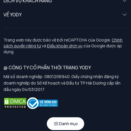
DỊCH VỤ KHÁCH HÀNG
Trẻ em
Chính sách khách hàng thân thiết
VỀ YODY
Đồng phục
Chính sách đổi trả
Giới thiệu
Chính sách bảo vệ dữ liệu cá nhân
Tuyển dụng
Trang web này được bảo vệ bởi reCAPTCHA của Google.
Chính
sách quyền riêng tư
và
Điều khoản dịch vụ
của Google được áp
Chính sách thanh toán, giao nhận
dụng.
Chính sách chất lượng và an toàn sức khoẻ nghề nghiệp
@ CÔNG TY CỔ PHẦN THỜI TRANG YODY
Mã số doanh nghiệp: 0801206940. Giấy chứng nhận đăng ký
Chính sách đơn đồng phục
doanh nghiệp do Sở Kế hoạch và Đầu tư TP Hải Dương cấp lần
đầu ngày 04/03/2017
Hướng dẫn chọn kích thước
Danh mục