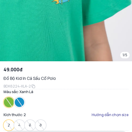
1/5
49.000đ
Đồ Bộ Kid In Cá Sấu Cổ Polo
BDK6224-XLA-2
Màu sắc:
Xanh Lá
Kích thước:
2
Hướng dẫn chọn size
2
4
6
8