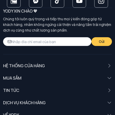
YODY XIN CHÀO 💖
Chúng tôi luôn quý trọng và tiếp thu mọi ý kiến đóng góp từ
khách hàng, nhằm không ngừng cải thiện và nâng tầm trải nghiệm
dịch vụ cũng như chất lượng sản phẩm.
Gửi
HỆ THỐNG CỬA HÀNG
MUA SẮM
Nam
TIN TỨC
Nữ
DỊCH VỤ KHÁCH HÀNG
Trẻ em
Chính sách khách hàng thân thiết