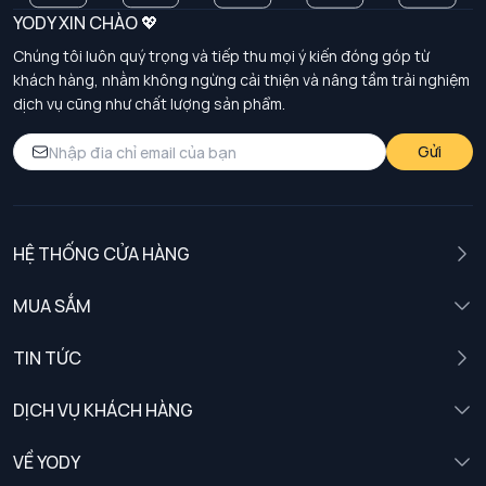
YODY XIN CHÀO 💖
Chúng tôi luôn quý trọng và tiếp thu mọi ý kiến đóng góp từ
khách hàng, nhằm không ngừng cải thiện và nâng tầm trải nghiệm
dịch vụ cũng như chất lượng sản phẩm.
Gửi
HỆ THỐNG CỬA HÀNG
MUA SẮM
Nam
TIN TỨC
Nữ
DỊCH VỤ KHÁCH HÀNG
Trẻ em
Chính sách khách hàng thân thiết
VỀ YODY