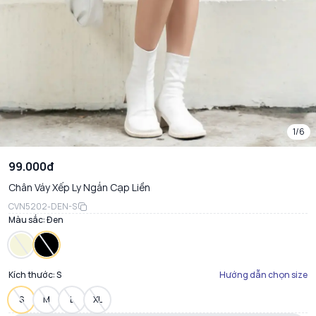
1/6
99.000đ
Chân Váy Xếp Ly Ngắn Cạp Liền
CVN5202-DEN-S
Màu sắc:
Đen
Kích thước:
S
Hướng dẫn chọn size
S
M
L
XL