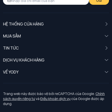
Gửi
HỆ THỐNG CỬA HÀNG
MUA SẮM
Nam
TIN TỨC
Nữ
DỊCH VỤ KHÁCH HÀNG
Trẻ em
Chính sách khách hàng thân thiết
VỀ YODY
Đồng phục
Chính sách đổi trả
Giới thiệu
Chính sách bảo vệ dữ liệu cá nhân
Tuyển dụng
Trang web này được bảo vệ bởi reCAPTCHA của Google.
Chính
sách quyền riêng tư
và
Điều khoản dịch vụ
của Google được áp
Chính sách thanh toán, giao nhận
dụng.