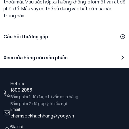
thoải mái. Màu sắc hợp xu hướng không lo lỗi mốt và rất dễ
phối đồ. Mẫu váy có thể sử dụng vào bất cứ mùa nào
trong năm.
Câu hỏi thường gặp
Xem cửa hàng còn sản phẩm
Hotline
1800 2086
Bấm phím 1 để được tư vấn mua hàng
Bấm phím 2 để góp ý, khiếu nại
Email
chamsockhachhang@yody.vn
Địa chỉ