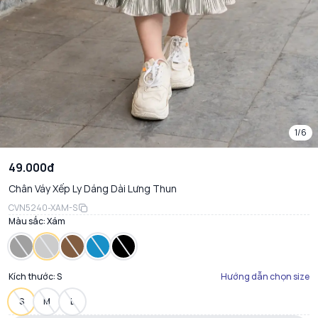
1/6
49.000đ
Chân Váy Xếp Ly Dáng Dài Lưng Thun
CVN5240-XAM-S
Màu sắc:
Xám
Kích thước:
S
Hướng dẫn chọn size
S
M
L