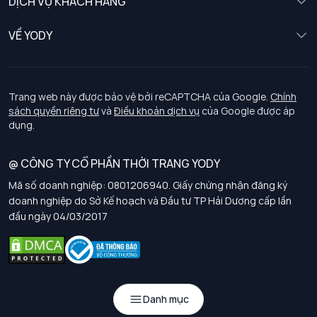
DỊCH VỤ KHÁCH HÀNG
Trẻ em
Chính sách khách hàng thân thiết
VỀ YODY
Đồng phục
Chính sách đổi trả
Giới thiệu
Chính sách bảo vệ dữ liệu cá nhân
Tuyển dụng
Trang web này được bảo vệ bởi reCAPTCHA của Google.
Chính
sách quyền riêng tư
và
Điều khoản dịch vụ
của Google được áp
Chính sách thanh toán, giao nhận
dụng.
Chính sách chất lượng và an toàn sức khoẻ nghề nghiệp
@ CÔNG TY CỔ PHẦN THỜI TRANG YODY
Mã số doanh nghiệp: 0801206940. Giấy chứng nhận đăng ký
Chính sách đơn đồng phục
doanh nghiệp do Sở Kế hoạch và Đầu tư TP Hải Dương cấp lần
đầu ngày 04/03/2017
Hướng dẫn chọn kích thước
Danh mục