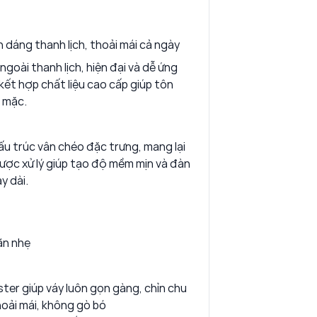
 dáng thanh lịch, thoải mái cả ngày
goài thanh lịch, hiện đại và dễ ứng
kết hợp chất liệu cao cấp giúp tôn
i mặc.
cấu trúc vân chéo đặc trưng, mang lại
được xử lý giúp tạo độ mềm mịn và đàn
y dài.
ãn nhẹ
ter giúp váy luôn gọn gàng, chỉn chu
hoải mái, không gò bó