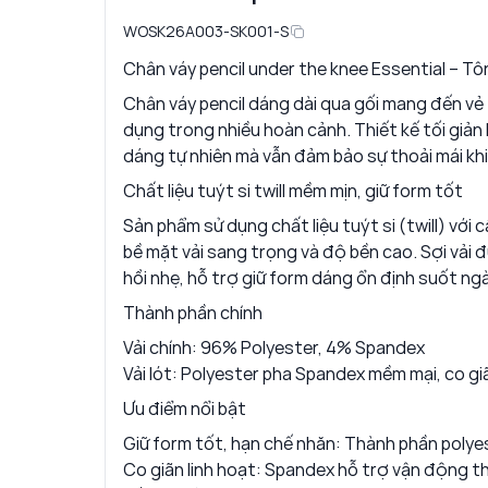
WOSK26A003-SK001-S
Chân váy pencil under the knee Essential – Tôn
Chân váy pencil dáng dài qua gối mang đến vẻ n
dụng trong nhiều hoàn cảnh. Thiết kế tối giản 
dáng tự nhiên mà vẫn đảm bảo sự thoải mái kh
Chất liệu tuýt si twill mềm mịn, giữ form tốt
Sản phẩm sử dụng chất liệu tuýt si (twill) với 
bề mặt vải sang trọng và độ bền cao. Sợi vải 
hồi nhẹ, hỗ trợ giữ form dáng ổn định suốt ngà
Thành phần chính
Vải chính: 96% Polyester, 4% Spandex
Vải lót: Polyester pha Spandex mềm mại, co gi
Ưu điểm nổi bật
Giữ form tốt, hạn chế nhăn: Thành phần polyes
Co giãn linh hoạt: Spandex hỗ trợ vận động t