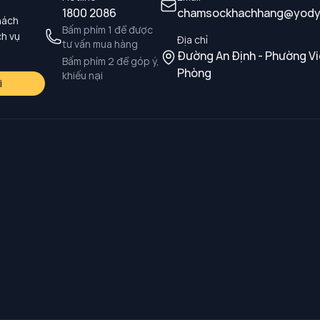
1800 2086
chamsockhachhang@yody
hách
Bấm phím 1 để được
ch vụ
Địa chỉ
tư vấn mua hàng
Đường An Định - Phường Vi
Bấm phím 2 để góp ý,
Phòng
khiếu nại
i