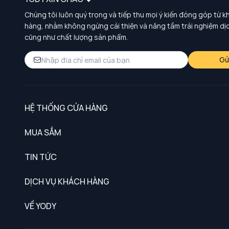
Chúng tôi luôn quý trọng và tiếp thu mọi ý kiến đóng góp từ k
hàng, nhằm không ngừng cải thiện và nâng tầm trải nghiệm dị
cũng như chất lượng sản phẩm.
Gử
HỆ THỐNG CỬA HÀNG
MUA SẮM
Nam
TIN TỨC
Nữ
DỊCH VỤ KHÁCH HÀNG
Trẻ em
Chính sách khách hàng thân thiết
VỀ YODY
Đồng phục
Chính sách đổi trả
Giới thiệu