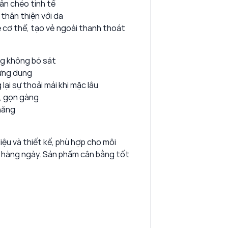
vân chéo tinh tế
 thân thiện với da
lệ cơ thể, tạo vẻ ngoài thanh thoát
ng không bó sát
 ứng dụng
ại sự thoải mái khi mặc lâu
i, gọn gàng
 năng
iệu và thiết kế, phù hợp cho môi
 hàng ngày. Sản phẩm cân bằng tốt