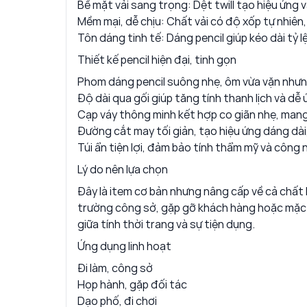
Bề mặt vải sang trọng: Dệt twill tạo hiệu ứng 
Mềm mại, dễ chịu: Chất vải có độ xốp tự nhiên,
Tôn dáng tinh tế: Dáng pencil giúp kéo dài tỷ 
Thiết kế pencil hiện đại, tinh gọn
Phom dáng pencil suông nhẹ, ôm vừa vặn như
Độ dài qua gối giúp tăng tính thanh lịch và dễ
Cạp váy thông minh kết hợp co giãn nhẹ, mang l
Đường cắt may tối giản, tạo hiệu ứng dáng dà
Túi ẩn tiện lợi, đảm bảo tính thẩm mỹ và công
Lý do nên lựa chọn
Đây là item cơ bản nhưng nâng cấp về cả chất l
trường công sở, gặp gỡ khách hàng hoặc mặc
giữa tính thời trang và sự tiện dụng.
Ứng dụng linh hoạt
Đi làm, công sở
Họp hành, gặp đối tác
Dạo phố, đi chơi