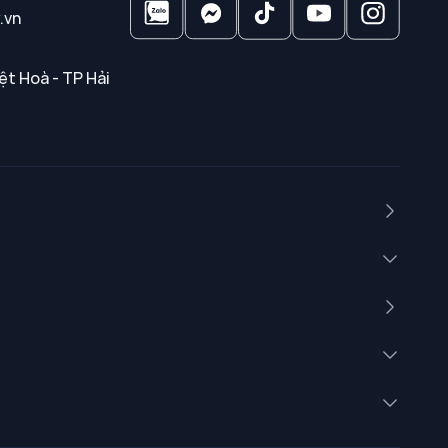
.vn
ệt Hoà - TP Hải