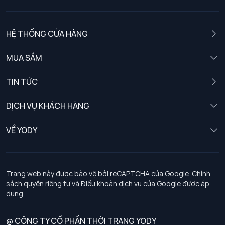
HỆ THỐNG CỬA HÀNG
MUA SẮM
Nam
TIN TỨC
Nữ
DỊCH VỤ KHÁCH HÀNG
Trẻ em
Chính sách khách hàng thân thiết
VỀ YODY
Đồng phục
Chính sách đổi trả
Giới thiệu
Chính sách bảo vệ dữ liệu cá nhân
Tuyển dụng
Trang web này được bảo vệ bởi reCAPTCHA của Google.
Chính
sách quyền riêng tư
và
Điều khoản dịch vụ
của Google được áp
Chính sách thanh toán, giao nhận
dụng.
Chính sách chất lượng và an toàn sức khoẻ nghề nghiệp
@ CÔNG TY CỔ PHẦN THỜI TRANG YODY