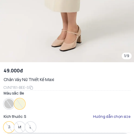
1/9
49.000đ
Chân Váy Nữ Thiết Kế Maxi
CVN7181-BEE-S
Màu sắc:
Be
Kích thước:
S
Hướng dẫn chọn size
S
M
L