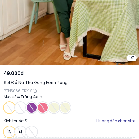
1/7
49.000đ
Set Đồ Nữ Thu Đông Form Rộng
BTN5066-TRX-S
Màu sắc:
Trắng Xanh
Kích thước:
S
Hướng dẫn chọn size
S
M
L