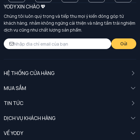
YODY XIN CHÀO 💖
Chúng tôi luôn quý trọng và tiếp thu mọi ý kiến đóng góp từ
khách hàng, nhằm không ngừng cải thiện và nâng tầm trải nghiệm
dịch vụ cũng như chất lượng sản phẩm.
Gửi
HỆ THỐNG CỬA HÀNG
MUA SẮM
Nam
TIN TỨC
Nữ
DỊCH VỤ KHÁCH HÀNG
Trẻ em
Chính sách khách hàng thân thiết
VỀ YODY