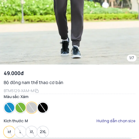
1/7
49.000đ
Bộ đông nam thể thao cơ bản
BTM5129-XAM-M
Màu sắc:
Xám
Kích thước:
M
Hướng dẫn chọn size
M
L
XL
2XL