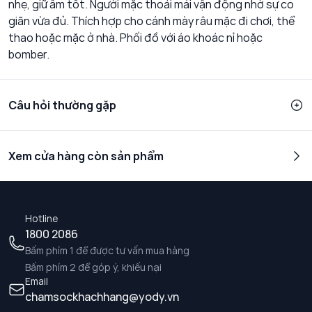
nhẹ, giữ ấm tốt. Người mặc thoải mái vận động nhờ sự co
giãn vừa đủ. Thích hợp cho cánh mày râu mặc đi chơi, thể
thao hoặc mặc ở nhà. Phối đồ với áo khoác nỉ hoặc
bomber.
Câu hỏi thường gặp
Xem cửa hàng còn sản phẩm
Hotline
1800 2086
Bấm phím 1 để được tư vấn mua hàng
Bấm phím 2 để góp ý, khiếu nại
Email
chamsockhachhang@yody.vn