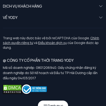
Nữ
DỊCH VỤ KHÁCH HÀNG
Trẻ em
Chính sách khách hàng thân thiết
VỀ YODY
Đồng phục
Chính sách đổi trả
Giới thiệu
Chính sách bảo vệ dữ liệu cá nhân
Tuyển dụng
Trang web này được bảo vệ bởi reCAPTCHA của Google.
Chính
sách quyền riêng tư
và
Điều khoản dịch vụ
của Google được áp
Chính sách thanh toán, giao nhận
dụng.
Chính sách chất lượng và an toàn sức khoẻ nghề nghiệp
@ CÔNG TY CỔ PHẦN THỜI TRANG YODY
Mã số doanh nghiệp: 0801206940. Giấy chứng nhận đăng ký
Chính sách đơn đồng phục
doanh nghiệp do Sở Kế hoạch và Đầu tư TP Hải Dương cấp lần
đầu ngày 04/03/2017
Hướng dẫn chọn kích thước
Danh mục