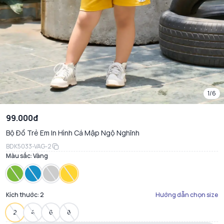
1/6
99.000đ
Bộ Đồ Trẻ Em In Hình Cá Mập Ngộ Nghĩnh
BDK5033-VAG-2
Màu sắc:
Vàng
Kích thước:
2
Hướng dẫn chọn size
2
4
6
8