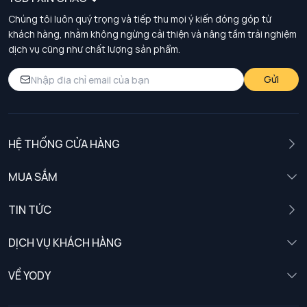
Chúng tôi luôn quý trọng và tiếp thu mọi ý kiến đóng góp từ
khách hàng, nhằm không ngừng cải thiện và nâng tầm trải nghiệm
dịch vụ cũng như chất lượng sản phẩm.
Gửi
HỆ THỐNG CỬA HÀNG
MUA SẮM
Nam
TIN TỨC
Nữ
DỊCH VỤ KHÁCH HÀNG
Trẻ em
Chính sách khách hàng thân thiết
VỀ YODY
Đồng phục
Chính sách đổi trả
Giới thiệu