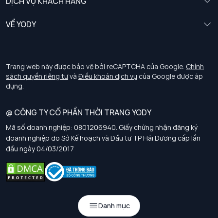
DỊCH VỤ KHÁCH HÀNG
Trẻ em
Chính sách khách hàng thân thiết
VỀ YODY
Đồng phục
Chính sách đổi trả
Giới thiệu
Chính sách bảo vệ dữ liệu cá nhân
Tuyển dụng
Trang web này được bảo vệ bởi reCAPTCHA của Google.
Chính
sách quyền riêng tư
và
Điều khoản dịch vụ
của Google được áp
Chính sách thanh toán, giao nhận
dụng.
Chính sách chất lượng và an toàn sức khoẻ nghề nghiệp
@ CÔNG TY CỔ PHẦN THỜI TRANG YODY
Mã số doanh nghiệp: 0801206940. Giấy chứng nhận đăng ký
Chính sách đơn đồng phục
doanh nghiệp do Sở Kế hoạch và Đầu tư TP Hải Dương cấp lần
đầu ngày 04/03/2017
Hướng dẫn chọn kích thước
Danh mục