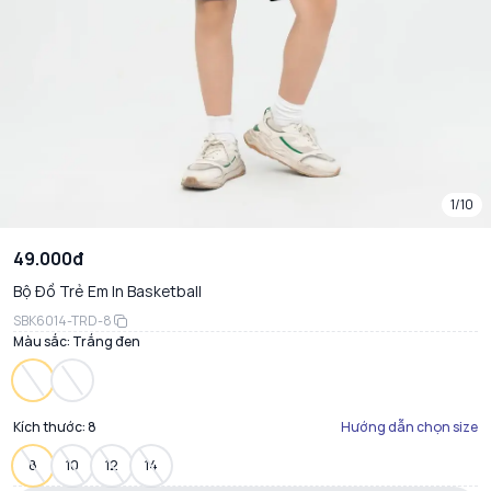
1/10
49.000đ
Bộ Đồ Trẻ Em In Basketball
SBK6014-TRD-8
Màu sắc:
Trắng đen
Kích thước:
8
Hướng dẫn chọn size
8
10
12
14