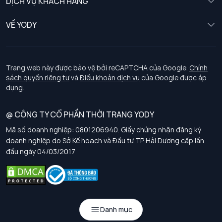
DỊCH VỤ KHÁCH HÀNG
Trẻ em
Chính sách khách hàng thân thiết
VỀ YODY
Đồng phục
Chính sách đổi trả
Giới thiệu
Chính sách bảo vệ dữ liệu cá nhân
Tuyển dụng
Trang web này được bảo vệ bởi reCAPTCHA của Google.
Chính
sách quyền riêng tư
và
Điều khoản dịch vụ
của Google được áp
Chính sách thanh toán, giao nhận
dụng.
Chính sách chất lượng và an toàn sức khoẻ nghề nghiệp
@ CÔNG TY CỔ PHẦN THỜI TRANG YODY
Mã số doanh nghiệp: 0801206940. Giấy chứng nhận đăng ký
Chính sách đơn đồng phục
doanh nghiệp do Sở Kế hoạch và Đầu tư TP Hải Dương cấp lần
đầu ngày 04/03/2017
Hướng dẫn chọn kích thước
Danh mục