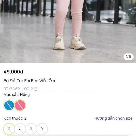
1/6
49.000đ
Bộ Đồ Trẻ Em Bèo Viền Ôm
BDK5062-HOG-2
Màu sắc:
Hồng
Kích thước:
2
Hướng dẫn chọn size
2
4
6
8