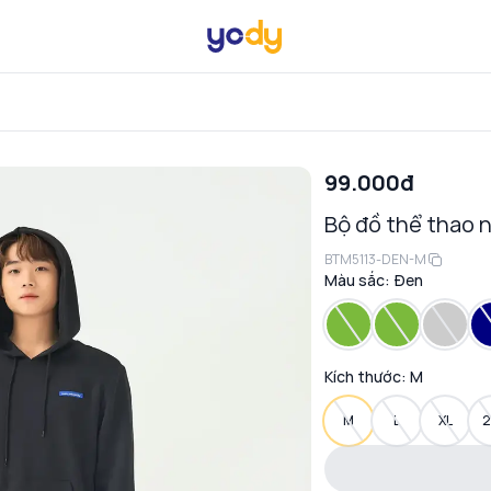
99.000đ
Bộ đồ thể thao 
BTM5113-DEN-M
Màu sắc:
Đen
Kích thước:
M
M
L
XL
2