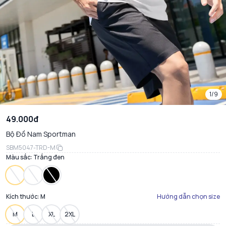
1/9
49.000đ
Bộ Đồ Nam Sportman
SBM5047-TRD-M
Màu sắc:
Trắng đen
Kích thước:
M
Hướng dẫn chọn size
M
L
XL
2XL