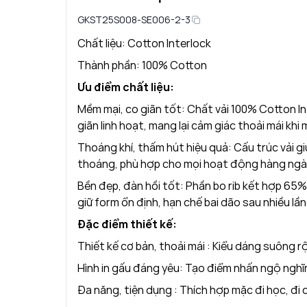
GKST25S008-SE006-2-3
Chất liệu: Cotton Interlock
Thành phần: 100% Cotton
Ưu điểm chất liệu:
Mềm mại, co giãn tốt: Chất vải 100% Cotton I
giãn linh hoạt, mang lại cảm giác thoải mái khi 
Thoáng khí, thấm hút hiệu quả: Cấu trúc vải gi
thoáng, phù hợp cho mọi hoạt động hàng ngà
Bền đẹp, đàn hồi tốt: Phần bo rib kết hợp 65
giữ form ổn định, hạn chế bai dão sau nhiều lầ
Đặc điểm thiết kế:
Thiết kế cơ bản, thoải mái : Kiểu dáng suông 
Hình in gấu đáng yêu: Tạo điểm nhấn ngộ nghĩn
Đa năng, tiện dụng : Thích hợp mặc đi học, đi 