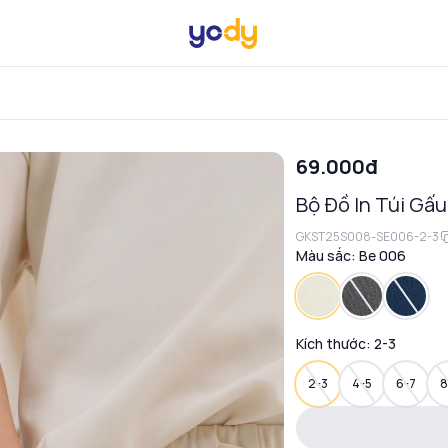
69.000đ
Bộ Đồ In Túi Gấu
GKST25S008-SE006-2-3
Màu sắc:
Be 006
Kích thước:
2-3
2-3
4-5
6-7
8