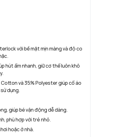
nterlock với bề mặt mịn màng và độ co
mặc.
úp hút ẩm nhanh, giữ cơ thể luôn khô
y.
% Cotton và 35% Polyester giúp cổ áo
n sử dụng.
rộng, giúp bé vận động dễ dàng.
h, phù hợp với trẻ nhỏ.
chơi hoặc ở nhà.