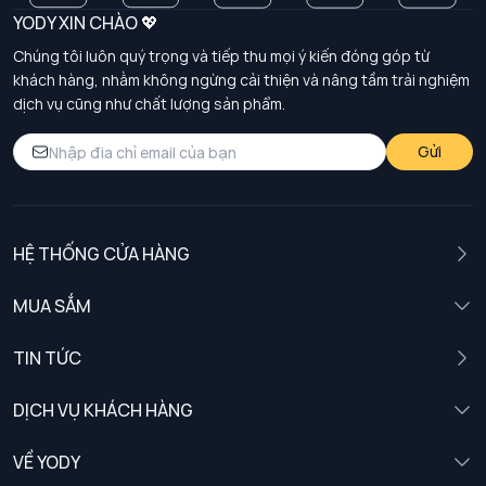
YODY XIN CHÀO 💖
Chúng tôi luôn quý trọng và tiếp thu mọi ý kiến đóng góp từ
khách hàng, nhằm không ngừng cải thiện và nâng tầm trải nghiệm
dịch vụ cũng như chất lượng sản phẩm.
Gửi
HỆ THỐNG CỬA HÀNG
MUA SẮM
Nam
TIN TỨC
Nữ
DỊCH VỤ KHÁCH HÀNG
Trẻ em
Chính sách khách hàng thân thiết
VỀ YODY