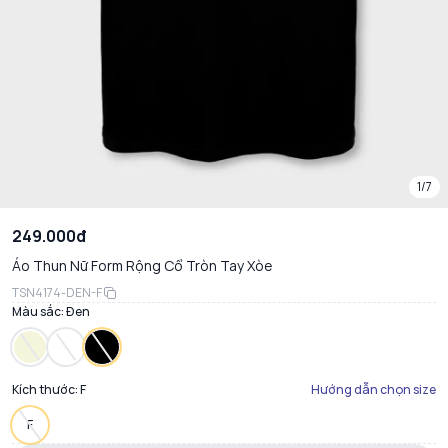
1/7
249.000đ
Áo Thun Nữ Form Rộng Cổ Tròn Tay Xòe
TSN4174-DEN-F
Màu sắc:
Đen
Kích thước:
F
Hướng dẫn chọn size
F