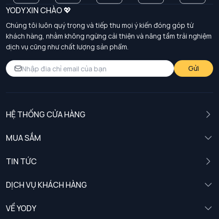
YODY XIN CHÀO 💖
Chúng tôi luôn quý trọng và tiếp thu mọi ý kiến đóng góp từ
khách hàng, nhằm không ngừng cải thiện và nâng tầm trải nghiệm
dịch vụ cũng như chất lượng sản phẩm.
Gửi
HỆ THỐNG CỬA HÀNG
MUA SẮM
Nam
TIN TỨC
Nữ
DỊCH VỤ KHÁCH HÀNG
Trẻ em
Chính sách khách hàng thân thiết
VỀ YODY