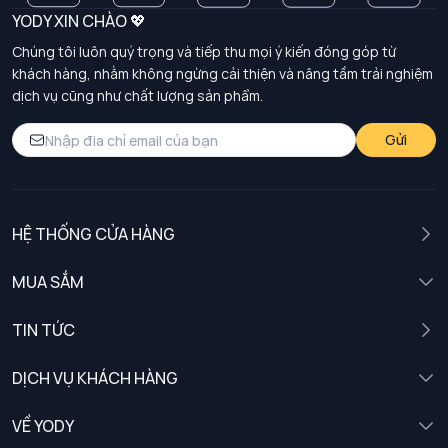
YODY XIN CHÀO 💖
Chúng tôi luôn quý trọng và tiếp thu mọi ý kiến đóng góp từ
khách hàng, nhằm không ngừng cải thiện và nâng tầm trải nghiệm
dịch vụ cũng như chất lượng sản phẩm.
Gửi
HỆ THỐNG CỬA HÀNG
MUA SẮM
Nam
TIN TỨC
Nữ
DỊCH VỤ KHÁCH HÀNG
Trẻ em
Chính sách khách hàng thân thiết
VỀ YODY