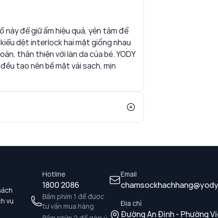
cổ này để giữ ấm hiệu quả, yên tâm để
kiểu dệt interlock hai mặt giống nhau
oàn, thân thiện với làn da của bé. YODY
 đều tạo nên bề mặt vải sạch, mịn
Hotline
Email
1800 2086
chamsockhachhang@yody
hách
Bấm phím 1 để được
ch vụ
Địa chỉ
tư vấn mua hàng
Đường An Định - Phường Vi
Bấm phím 2 để góp ý,