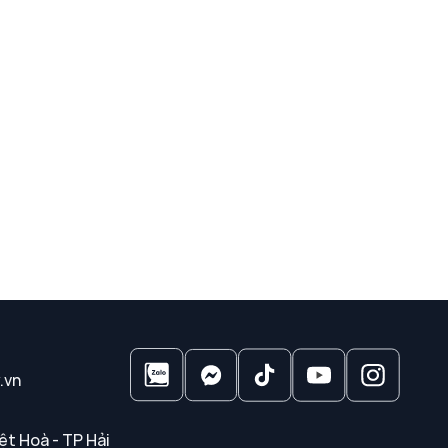
.vn
ệt Hoà - TP Hải