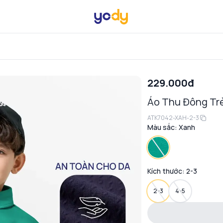
229.000đ
Áo Thu Đông Tr
ATK7042-XAH-2-3
Màu sắc:
Xanh
Kích thước:
2-3
2-3
4-5