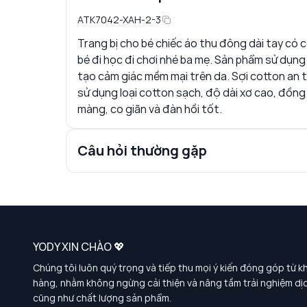
ATK7042-XAH-2-3
Trang bị cho bé chiếc áo thu đông dài tay có 
bé đi học đi chơi nhé ba mẹ. Sản phẩm sử dụng 
tạo cảm giác mềm mại trên da. Sợi cotton an t
sử dụng loại cotton sạch, độ dài xơ cao, đồng
màng, co giãn và đàn hồi tốt.
Câu hỏi thường gặp
YODY XIN CHÀO 💖
Chúng tôi luôn quý trọng và tiếp thu mọi ý kiến đóng góp từ k
hàng, nhằm không ngừng cải thiện và nâng tầm trải nghiệm dị
cũng như chất lượng sản phẩm.