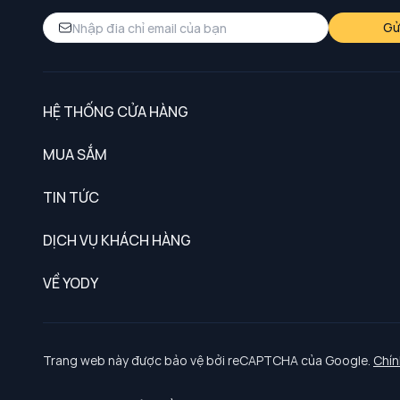
Gử
HỆ THỐNG CỬA HÀNG
MUA SẮM
Nam
TIN TỨC
Nữ
DỊCH VỤ KHÁCH HÀNG
Trẻ em
Chính sách khách hàng thân thiết
VỀ YODY
Đồng phục
Chính sách đổi trả
Giới thiệu
Chính sách bảo vệ dữ liệu cá nhân
Tuyển dụng
Trang web này được bảo vệ bởi reCAPTCHA của Google.
Chín
Chính sách thanh toán, giao nhận