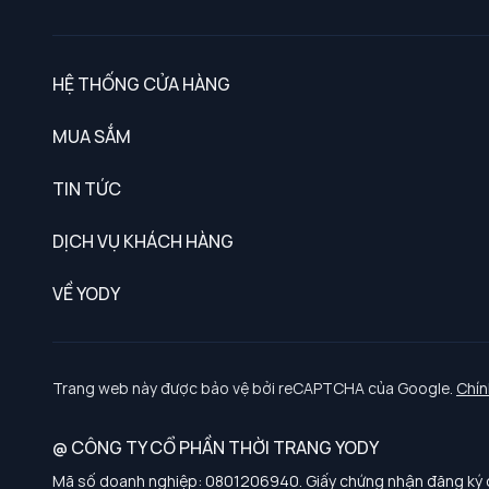
HỆ THỐNG CỬA HÀNG
MUA SẮM
Nam
TIN TỨC
Nữ
DỊCH VỤ KHÁCH HÀNG
Trẻ em
Chính sách khách hàng thân thiết
VỀ YODY
Đồng phục
Chính sách đổi trả
Giới thiệu
Chính sách bảo vệ dữ liệu cá nhân
Tuyển dụng
Trang web này được bảo vệ bởi reCAPTCHA của Google.
Chín
Chính sách thanh toán, giao nhận
@ CÔNG TY CỔ PHẦN THỜI TRANG YODY
Chính sách chất lượng và an toàn sức khoẻ nghề nghiệp
Mã số doanh nghiệp: 0801206940. Giấy chứng nhận đăng ký d