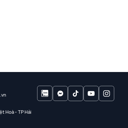
.vn
ệt Hoà - TP Hải