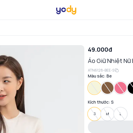
49.000đ
Áo Giữ Nhiệt Nữ 
ATN6128-BEE-S
Màu sắc:
Be
Kích thước:
S
S
M
L