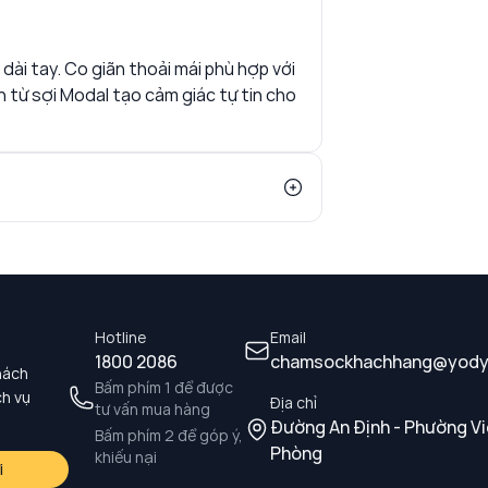
 dài tay. Co giãn thoải mái phù hợp với
 từ sợi Modal tạo cảm giác tự tin cho
Hotline
Email
1800 2086
chamsockhachhang@yody
hách
Bấm phím 1 để được
ch vụ
Địa chỉ
tư vấn mua hàng
Đường An Định - Phường Vi
Bấm phím 2 để góp ý,
Phòng
khiếu nại
i