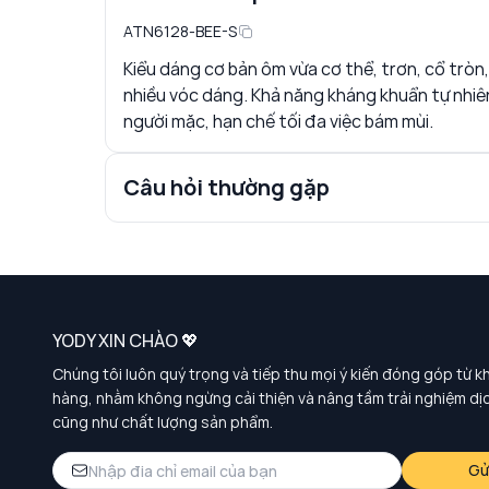
ATN6128-BEE-S
Kiểu dáng cơ bản ôm vừa cơ thể, trơn, cổ tròn,
nhiều vóc dáng. Khả năng kháng khuẩn tự nhiên
người mặc, hạn chế tối đa việc bám mùi.
Câu hỏi thường gặp
YODY XIN CHÀO 💖
Chúng tôi luôn quý trọng và tiếp thu mọi ý kiến đóng góp từ k
hàng, nhằm không ngừng cải thiện và nâng tầm trải nghiệm dị
cũng như chất lượng sản phẩm.
Gử