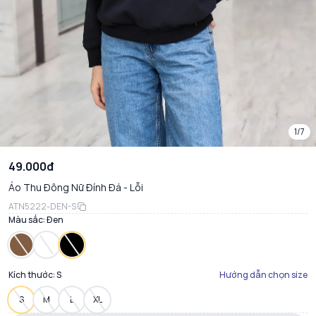
1/7
49.000đ
Áo Thu Đông Nữ Đính Đá - Lỗi
ATN5222-DEN-S
Màu sắc:
Đen
Kích thước:
S
Hướng dẫn chọn size
S
M
L
XL