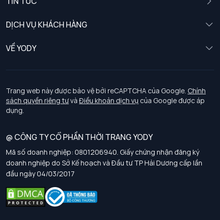
TIN TỨC
Nữ
DỊCH VỤ KHÁCH HÀNG
Trẻ em
Chính sách khách hàng thân thiết
VỀ YODY
Đồng phục
Chính sách đổi trả
Giới thiệu
Chính sách bảo vệ dữ liệu cá nhân
Tuyển dụng
Trang web này được bảo vệ bởi reCAPTCHA của Google.
Chính
sách quyền riêng tư
và
Điều khoản dịch vụ
của Google được áp
Chính sách thanh toán, giao nhận
dụng.
Chính sách chất lượng và an toàn sức khoẻ nghề nghiệp
@ CÔNG TY CỔ PHẦN THỜI TRANG YODY
Mã số doanh nghiệp: 0801206940. Giấy chứng nhận đăng ký
Chính sách đơn đồng phục
doanh nghiệp do Sở Kế hoạch và Đầu tư TP Hải Dương cấp lần
đầu ngày 04/03/2017
Hướng dẫn chọn kích thước