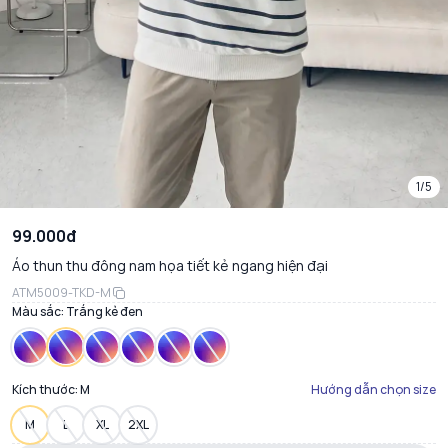
1/5
99.000đ
Áo thun thu đông nam họa tiết kẻ ngang hiện đại
ATM5009-TKD-M
Màu sắc:
Trắng kẻ đen
Kích thước:
M
Hướng dẫn chọn size
M
L
XL
2XL