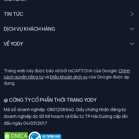
Nam
TIN TỨC
Nữ
DỊCH VỤ KHÁCH HÀNG
Trẻ em
Chính sách khách hàng thân thiết
VỀ YODY
Đồng phục
Chính sách đổi trả
Giới thiệu
Chính sách bảo vệ dữ liệu cá nhân
Tuyển dụng
Trang web này được bảo vệ bởi reCAPTCHA của Google.
Chính
sách quyền riêng tư
và
Điều khoản dịch vụ
của Google được áp
Chính sách thanh toán, giao nhận
dụng.
Chính sách chất lượng và an toàn sức khoẻ nghề nghiệp
@ CÔNG TY CỔ PHẦN THỜI TRANG YODY
Mã số doanh nghiệp: 0801206940. Giấy chứng nhận đăng ký
Chính sách đơn đồng phục
doanh nghiệp do Sở Kế hoạch và Đầu tư TP Hải Dương cấp lần
đầu ngày 04/03/2017
Hướng dẫn chọn kích thước