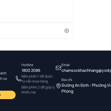
Hotline
Email
1800 2086
chamsockhachhang@yody
hách
Bấm phím 1 để được
ch vụ
Địa chỉ
tư vấn mua hàng
Đường An Định - Phường Vi
Bấm phím 2 để góp ý,
Phòng
khiếu nại
i