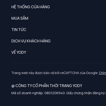
HỆ THỐNG CỬA HÀNG
MUA SẮM
Nam
TIN TỨC
Nữ
DỊCH VỤ KHÁCH HÀNG
Trẻ em
Chính sách khách hàng thân thiết
VỀ YODY
Đồng phục
Chính sách đổi trả
Giới thiệu
Chính sách bảo vệ dữ liệu cá nhân
Tuyển dụng
Trang web này được bảo vệ bởi reCAPTCHA của Google.
Chín
Chính sách thanh toán, giao nhận
@ CÔNG TY CỔ PHẦN THỜI TRANG YODY
Chính sách chất lượng và an toàn sức khoẻ nghề nghiệp
Mã số doanh nghiệp: 0801206940. Giấy chứng nhận đăng ký d
Chính sách đơn đồng phục