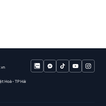
.vn
ệt Hoà - TP Hải