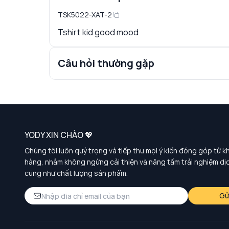
TSK5022-XAT-2
Tshirt kid good mood
Câu hỏi thường gặp
YODY XIN CHÀO 💖
Chúng tôi luôn quý trọng và tiếp thu mọi ý kiến đóng góp từ k
hàng, nhằm không ngừng cải thiện và nâng tầm trải nghiệm dị
cũng như chất lượng sản phẩm.
Gử