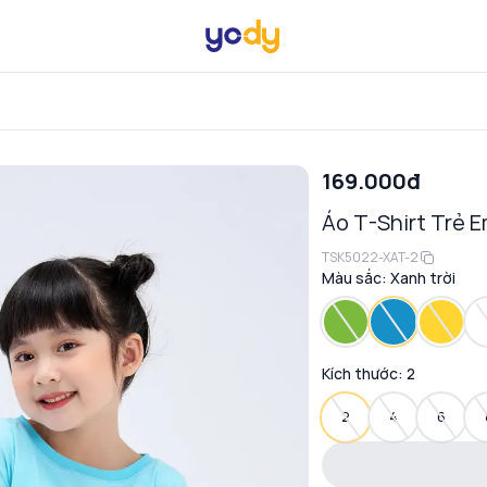
169.000đ
Áo T-Shirt Trẻ 
TSK5022-XAT-2
Màu sắc:
Xanh trời
Kích thước:
2
2
4
6