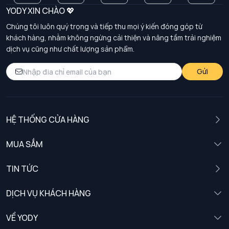
YODY XIN CHÀO 💖
Chúng tôi luôn quý trọng và tiếp thu mọi ý kiến đóng góp từ
khách hàng, nhằm không ngừng cải thiện và nâng tầm trải nghiệm
dịch vụ cũng như chất lượng sản phẩm.
Gửi
HỆ THỐNG CỬA HÀNG
MUA SẮM
Nam
TIN TỨC
Nữ
DỊCH VỤ KHÁCH HÀNG
Trẻ em
Chính sách khách hàng thân thiết
VỀ YODY