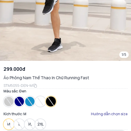
1/5
299.000đ
Áo Phông Nam Thể Thao In Chữ Running Fast
STM5055-DEN-M
Màu sắc:
Đen
Kích thước:
M
Hướng dẫn chọn size
M
L
XL
2XL