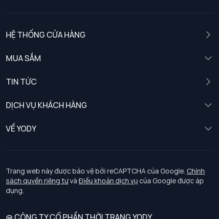
HỆ THỐNG CỬA HÀNG
MUA SẮM
Nam
TIN TỨC
Nữ
DỊCH VỤ KHÁCH HÀNG
Trẻ em
Chính sách khách hàng thân thiết
VỀ YODY
Đồng phục
Chính sách đổi trả
Giới thiệu
Chính sách bảo vệ dữ liệu cá nhân
Tuyển dụng
Trang web này được bảo vệ bởi reCAPTCHA của Google.
Chính
sách quyền riêng tư
và
Điều khoản dịch vụ
của Google được áp
Chính sách thanh toán, giao nhận
dụng.
Chính sách chất lượng và an toàn sức khoẻ nghề nghiệp
@ CÔNG TY CỔ PHẦN THỜI TRANG YODY