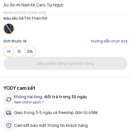
Áo Sơ-mi Nam Kẻ Caro Túi Ngực
MOSH25S132-CV100-M
Màu sắc:
Kẻ Tím Than 100
Kích thước:
M
Hướng dẫn chọn size
M
XL
2XL
Sản phẩm đang tạm hết hàng
YODY cam kết
Không hài lòng,
đổi trả trong 30 ngày
Xem chính sách
Giao trong 3-5 ngày và freeship đơn từ 498k
Cam kết bảo mật thông tin khách hàng